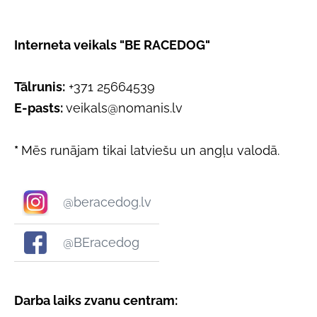
Interneta veikals "BE RACEDOG"
Tālrunis:
+371 25664539
E-pasts:
veikals@nomanis.lv
*
Mēs runājam tikai latviešu un angļu valodā.
@beracedog.lv
@BEracedog
Darba laiks zvanu centram: