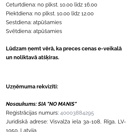
Ceturtdiena: no plkst.
10.00
līdz
16.00
Piektdiena: no plkst. 10.00 līdz 12.00
Sestdiena:
atpūšamies
Svētdiena: atpūšamies
Lūdzam ņemt vērā, ka preces cenas e-veikalā
un noliktavā atšķiras.
Uzņēmuma rekvizīti:
Nosaukums: SIA "NO MANIS"
Reģistrācijas numurs:
40003884295
Juridiskā adrese: Visvalža iela 3a-108, Rīga, LV-
1050, Latvija