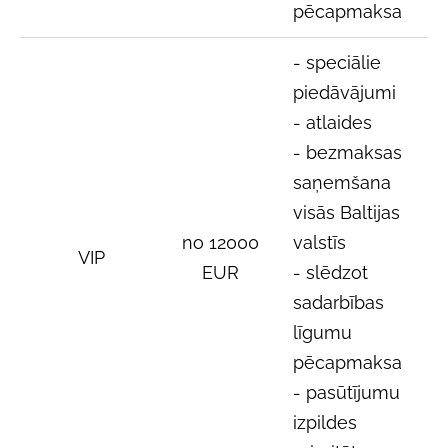
pēcapmaksa
-
speciālie
piedāvājumi
- atlaides
-
bezmaksas
saņemšana
visās Baltijas
no 12000
valstīs
VIP
EUR
- slēdzot
sadarbības
līgumu
pēcapmaksa
- pasūtījumu
izpildes