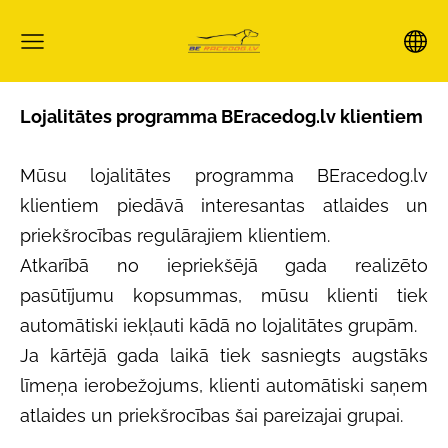
Lojalitātes programma BEracedog.lv klientiem
Mūsu lojalitātes programma BEracedog.lv
klientiem piedāvā interesantas atlaides un
priekšrocības regulārajiem klientiem.
Atkarībā no iepriekšējā gada realizēto
pasūtījumu kopsummas, mūsu klienti tiek
automātiski iekļauti kādā no lojalitātes grupām.
Ja kārtējā gada laikā tiek sasniegts augstāks
līmeņa ierobežojums, klienti automātiski saņem
atlaides un priekšrocības šai pareizajai grupai.