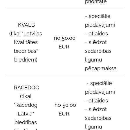
prioritāte
- speciālie
KVALB
piedāvājumi
(tikai "Latvijas
- atlaides
no 50,00
Kvalitātes
- slēdzot
EUR
biedrības"
sadarbības
biedriem)
līgumu
pēcapmaksa
- speciālie
RACEDOG
piedāvājumi
(tikai
- atlaides
"Racedog
no 50,00
- slēdzot
Latvia"
EUR
sadarbības
biedrības
līgumu