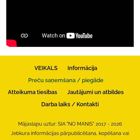
VEIKALS
Informācija
Preču saņemšana / piegāde
Atteikuma tiesības
Jautājumi un atbildes
Darba laiks / Kontakti
Mājaslapu uztur: SIA "NO MANIS" 2017 - 2026
Jebkura informācijas pārpublicēšana, kopēšana vai