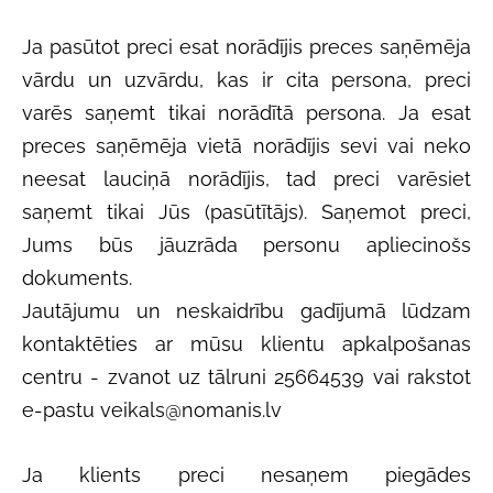
J
a pasūtot preci esat norādījis preces saņēmēja
vārdu un uzvārdu, kas ir cita persona, preci
varēs saņemt tikai norādītā persona. Ja esat
preces saņēmēja vietā norādījis sevi vai neko
neesat lauciņā norādījis, tad preci varēsiet
saņemt tikai Jūs (pasūtītājs). Saņemot preci,
Jums būs jāuzrāda personu apliecinošs
dokuments.
Jautājumu un neskaidrību gadījumā lūdzam
kontaktēties ar mūsu klientu apkalpošanas
centru - zvanot uz tālruni 25664539 vai rakstot
e-pastu
veikals@nomanis.lv
Ja klients preci nesaņem piegādes