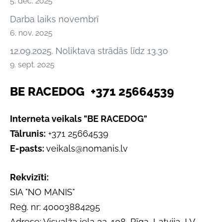
5. dec. 2025
Darba laiks novembrī
6. nov. 2025
12.09.2025. Noliktava strādās līdz 13.30
9. sept. 2025
BE RACEDOG +371 25664539
Interneta veikals "BE RACEDOG"
Tālrunis:
+371 25664539
E-pasts:
veikals@nomanis.lv
Rekvizīti:
SIA "NO MANIS"
Reģ. nr: 40003884295
Adrese: Visvalža iela 3a-108, Rīga, Latvija, LV-