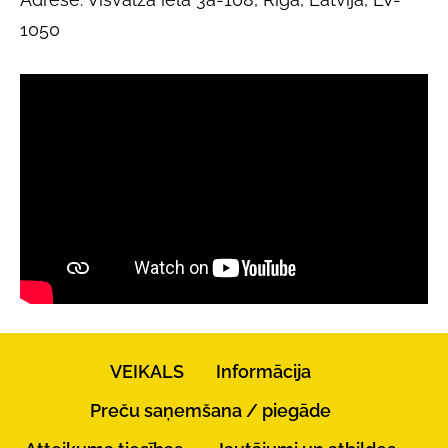
1050
VEIKALS
Informācija
Preču saņemšana / piegāde