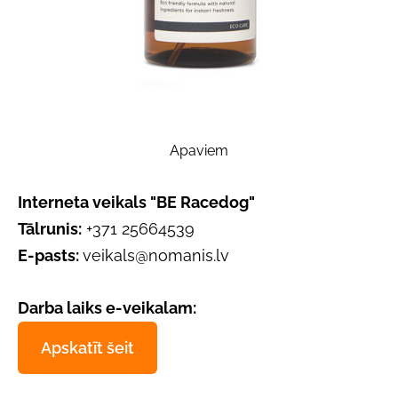
Apaviem
Interneta veikals "BE Racedog"
Tālrunis:
+371 25664539
E-pasts:
veikals@nomanis.lv
Darba laiks e-veikalam:
Apskatīt šeit