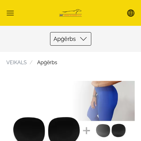
Apģērbs
VEIKALS
Apģērbs