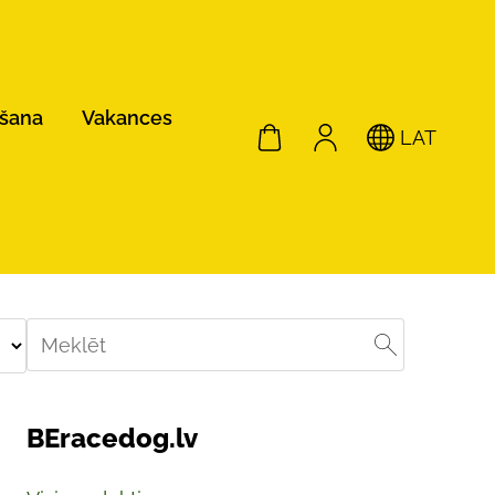
ošana
Vakances
LAT
BEracedog.lv