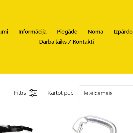
umi
Informācija
Piegāde
Noma
Izpārd
Darba laiks / Kontakti
Filtrs
Kārtot pēc