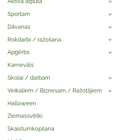
Aktīvā atpūta
›
Sportam
›
Dāvanas
›
Rokdarbi / ražošana
›
Apģērbs
›
Karnevāls
Skolai / darbam
›
Veikaliem / Biznesam / Ražotājiem
›
Halloween
Ziemassvētki
Skaistumkopšana