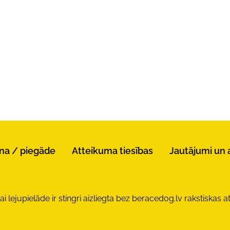
na / piegāde
Atteikuma tiesības
Jautājumi un 
lejupielāde ir stingri aizliegta bez beracedog.lv rakstiskas at