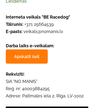
Lieldienas
Interneta veikals "BE Racedog"
Tālrunis:
+371 25664539
E-pasts:
veikals@nomanis.lv
Darba laiks e-veikalam:
Apskatīt šeit
Rekvizīti:
SIA "NO MANIS"
Reģ. nr: 40003884295
Adrese: Paltmales iela 2, Rīga, LV-1002