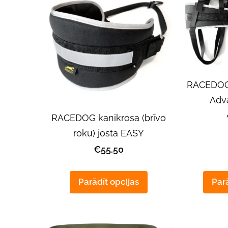
RACEDOG 
Adv
RACEDOG kanikrosa (brīvo
roku) josta EASY
€55.50
Parādīt opcijas
Parā