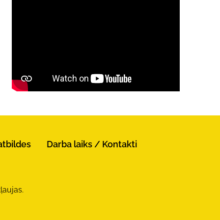
atbildes
Darba laiks / Kontakti
ļaujas.