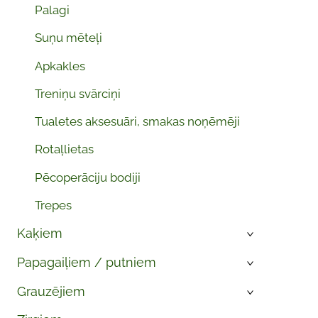
Palagi
Suņu mēteļi
Apkakles
Treniņu svārciņi
Tualetes aksesuāri, smakas noņēmēji
Rotaļlietas
Pēcoperāciju bodiji
Trepes
Kaķiem
›
Papagaiļiem / putniem
›
Grauzējiem
›