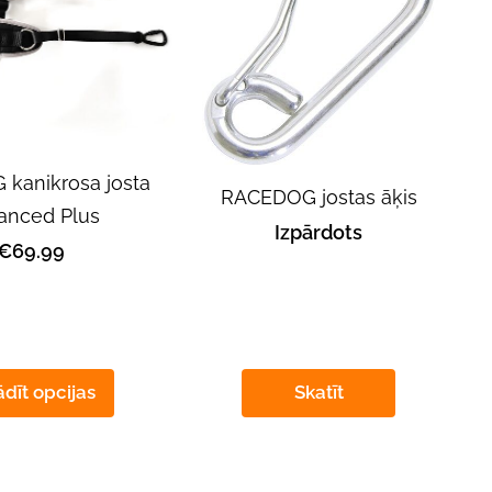
kanikrosa josta
RACEDOG jostas āķis
anced Plus
Izpārdots
€69.99
dīt opcijas
Skatīt