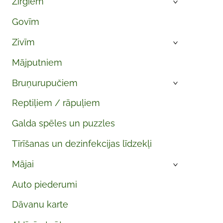
Zirgiem
›
Govīm
Zivīm
›
Mājputniem
Bruņurupučiem
›
Reptiļiem / rāpuļiem
Galda spēles un puzzles
Tīrīšanas un dezinfekcijas līdzekļi
Mājai
›
Auto piederumi
Dāvanu karte