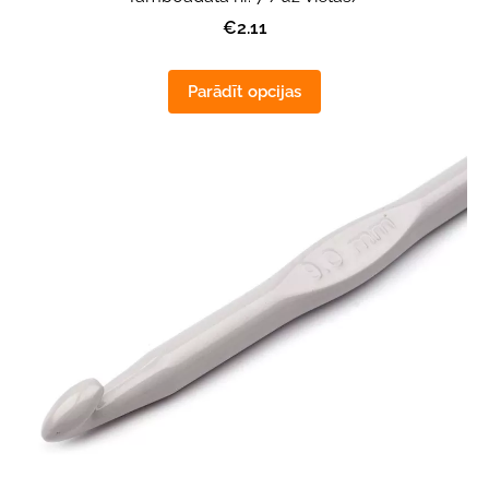
€2.11
Parādīt opcijas