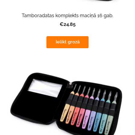
Tamboradatas komplekts maciņā 16 gab.
€24.85
Ielikt grozā