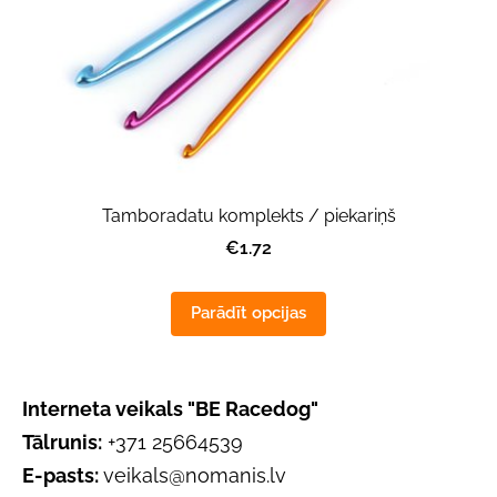
Tamboradatu komplekts / piekariņš
€1.72
Parādīt opcijas
Interneta veikals "BE Racedog"
Tālrunis:
+371 25664539
E-pasts:
veikals@nomanis.lv