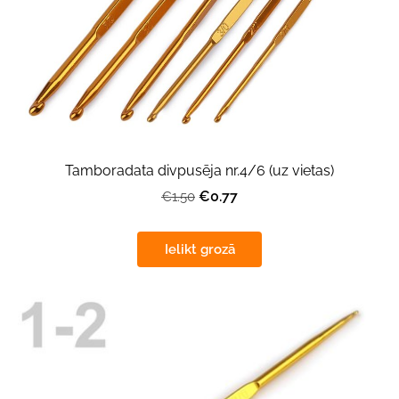
Tamboradata divpusēja nr.4/6 (uz vietas)
€0.77
€1.50
Ielikt grozā