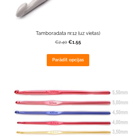
Tamboradata nr.12 (uz vietas)
€1.55
€2.40
Parādīt opcijas