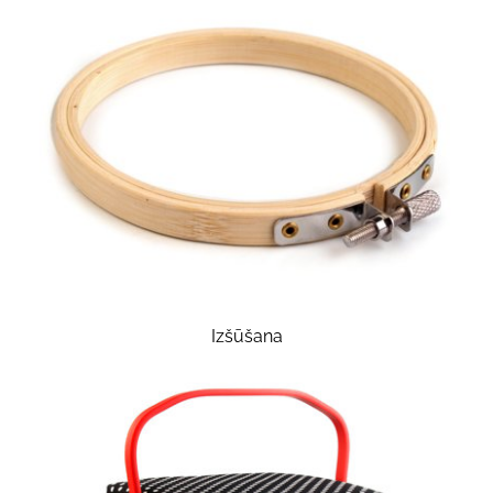
Izšūšana