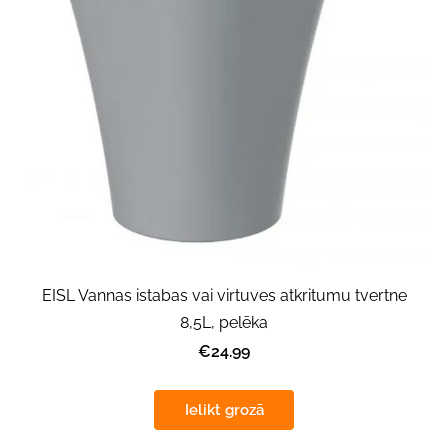
EISL Vannas istabas vai virtuves atkritumu tvertne
8,5L, pelēka
€24.99
Ielikt grozā