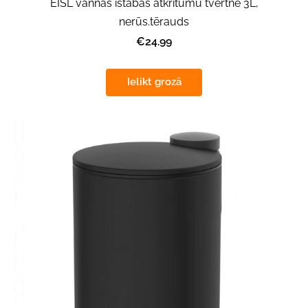
EISL vannas istabas atkritumu tvertne 3L,
nerūs.tērauds
€24.99
Ielikt grozā