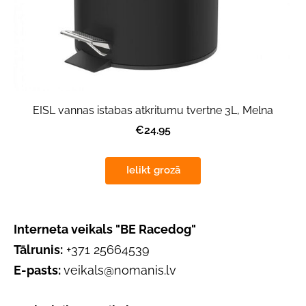
EISL vannas istabas atkritumu tvertne 3L, Melna
€24.95
Ielikt grozā
Interneta veikals "BE Racedog"
Tālrunis:
+371 25664539
E-pasts:
veikals@nomanis.lv