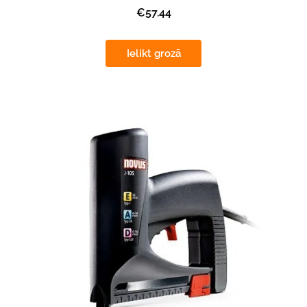
€57.44
Ielikt grozā