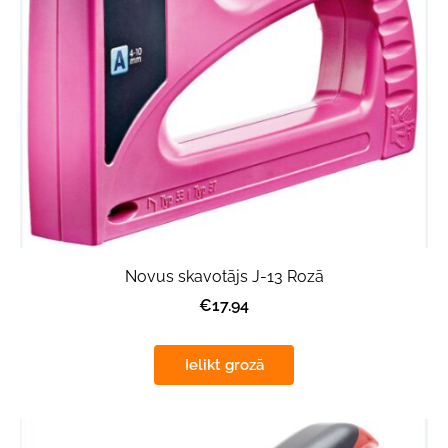
Novus skavotājs J-13 Rozā
€17.94
Ielikt grozā