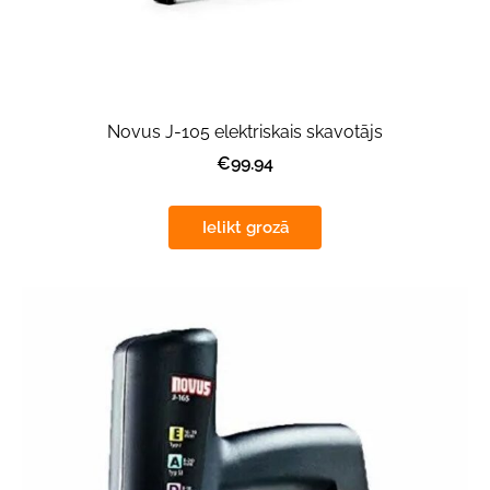
Novus J-105 elektriskais skavotājs
€99.94
Ielikt grozā