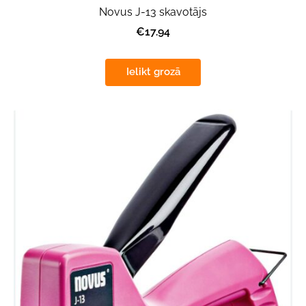
Novus J-13 skavotājs
€17.94
Ielikt grozā