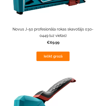
Novus J-50 profesionāla rokas skavotājs 030-
0449 (uz vietas)
€69.99
Ielikt grozā