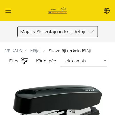
Mājai > Skavotāji un kniedētāji
VEIKALS
Mājai
Skavotāji un kniedētāji
Filtrs
Kārtot pēc