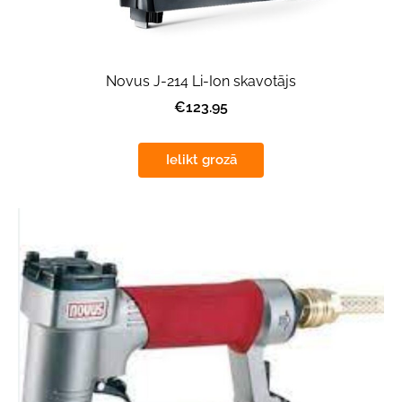
Novus J-214 Li-Ion skavotājs
€123.95
Ielikt grozā