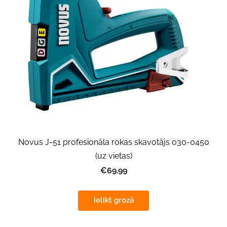
Novus J-51 profesionāla rokas skavotājs 030-0450
(uz vietas)
€69.99
Ielikt grozā