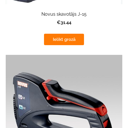
Novus skavotājs J-15
€31.44
Ielikt grozā