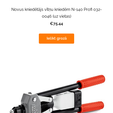
Novus kniedētājs vītņu kniedēm N-140 Profi 032-
0046 (uz vietas)
€75.44
Ielikt grozā