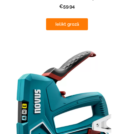
€59.94
Ielikt grozā