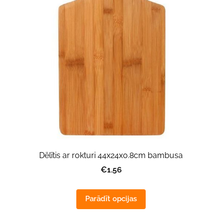
Dēlītis ar rokturi 44x24x0.8cm bambusa
€1.56
Parādīt opcijas