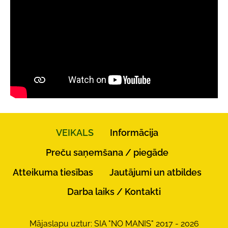
VEIKALS
Informācija
Preču saņemšana / piegāde
Atteikuma tiesības
Jautājumi un atbildes
Darba laiks / Kontakti
Mājaslapu uztur: SIA "NO MANIS" 2017 - 2026