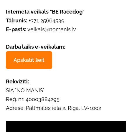
Interneta veikals "BE Racedog"
Tālrunis:
+371 25664539
E-pasts:
veikals@nomanis.lv
Darba laiks e-veikalam:
Apskatīt šeit
Rekvizīti:
SIA "NO MANIS"
Reģ. nr: 40003884295
Adrese: Paltmales iela 2, Rīga, LV-1002