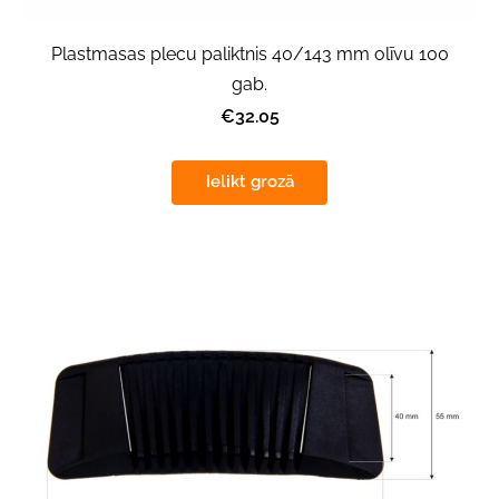
Plastmasas plecu paliktnis 40/143 mm olīvu 100
gab.
€32.05
Ielikt grozā