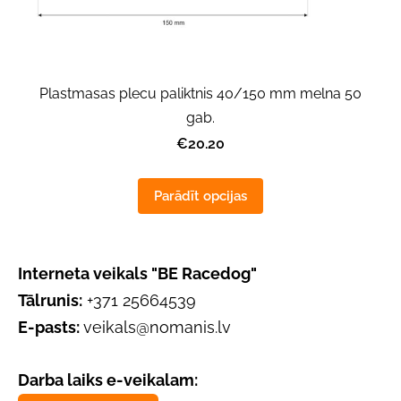
Plastmasas plecu paliktnis 40/150 mm melna 50
gab.
€20.20
Parādīt opcijas
Interneta veikals "BE Racedog"
Tālrunis:
+371 25664539
E-pasts:
veikals@nomanis.lv
Darba laiks e-veikalam: