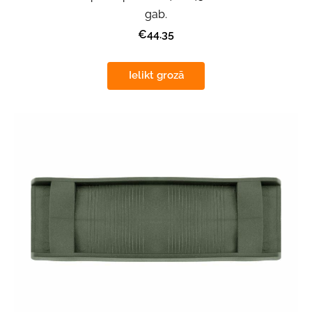
gab.
€44.35
Ielikt grozā