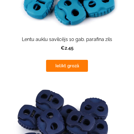
Lentu auklu savilcējs 10 gab. parafina zils
€2.45
Ielikt grozā