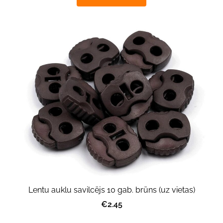
Lentu auklu savilcējs 10 gab. brūns (uz vietas)
€2.45