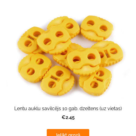
Lentu auklu savilcējs 10 gab. dzeltens (uz vietas)
€2.45
Ielikt grozā