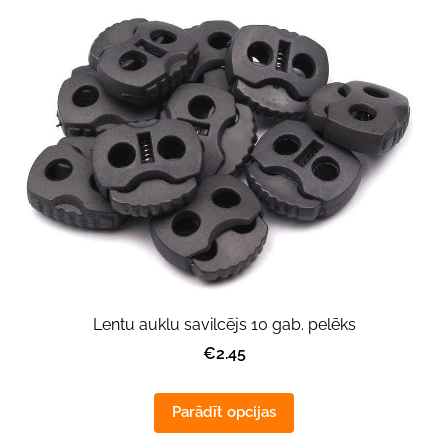
Lentu auklu savilcējs 10 gab. pelēks
€2.45
Parādīt opcijas