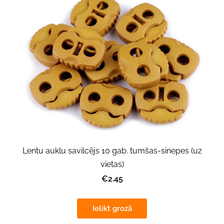
Lentu auklu savilcējs 10 gab. tumšas-sinepes (uz
vietas)
€2.45
Ielikt grozā