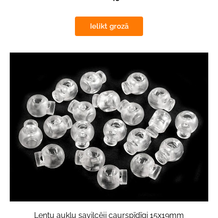
Ielikt grozā
Lentu auklu savilcēji caurspīdīgi 15x19mm