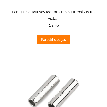
Lentu un auklu savilcēji ar sirsniņu tumši zils (uz
vietas)
€1.30
Parādīt opcijas