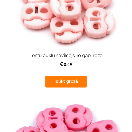
Lentu auklu savilcējs 10 gab. rozā
€2.45
Ielikt grozā