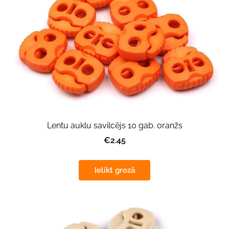
Lentu auklu savilcējs 10 gab. oranžs
€2.45
Ielikt grozā