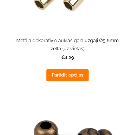
Metāla dekoratīvie auklas gala uzgaļi Ø5,6mm
zelta (uz vietas)
€1.29
Parādīt opcijas