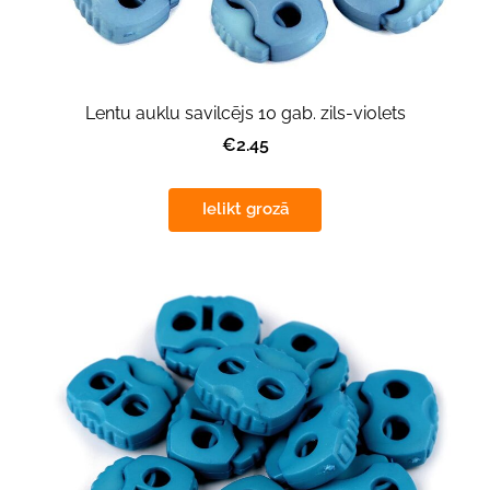
Lentu auklu savilcējs 10 gab. zils-violets
€2.45
Ielikt grozā