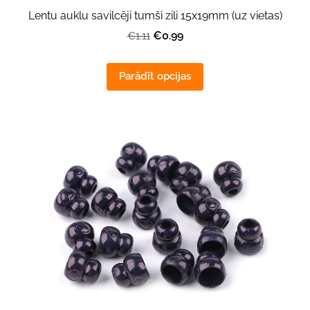
Lentu auklu savilcēji tumši zili 15x19mm (uz vietas)
€0.99
€1.11
Parādīt opcijas