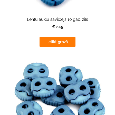
Lentu auklu savilcējs 10 gab. zils
€2.45
Ielikt grozā