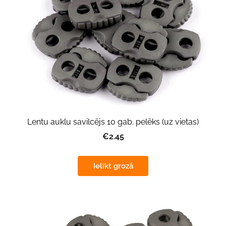
Lentu auklu savilcējs 10 gab. pelēks (uz vietas)
€2.45
Ielikt grozā