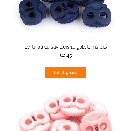
Lentu auklu savilcējs 10 gab. tumši zils
€2.45
Ielikt grozā