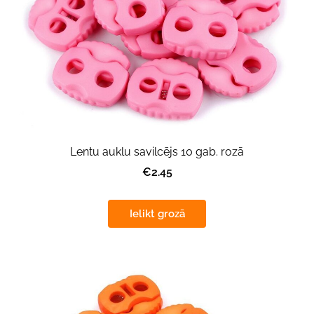
Lentu auklu savilcējs 10 gab. rozā
€2.45
Ielikt grozā