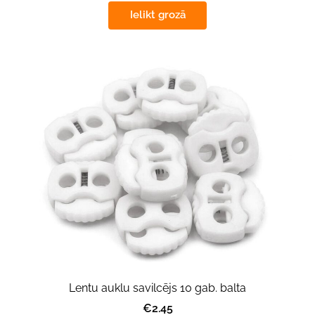
Ielikt grozā
Lentu auklu savilcējs 10 gab. balta
€2.45