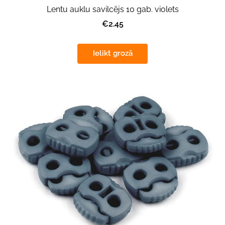
Lentu auklu savilcējs 10 gab. violets
€2.45
Ielikt grozā