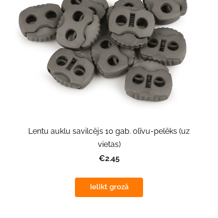
Lentu auklu savilcējs 10 gab. olīvu-pelēks (uz
vietas)
€2.45
Ielikt grozā