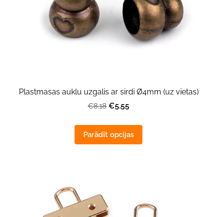
Plastmasas auklu uzgalis ar sirdi Ø4mm (uz vietas)
€5.55
€8.18
Parādīt opcijas