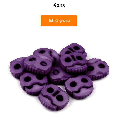
€2.45
Ielikt grozā