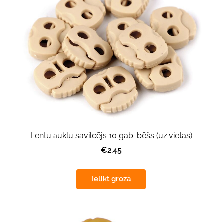
Lentu auklu savilcējs 10 gab. bēšs (uz vietas)
€2.45
Ielikt grozā