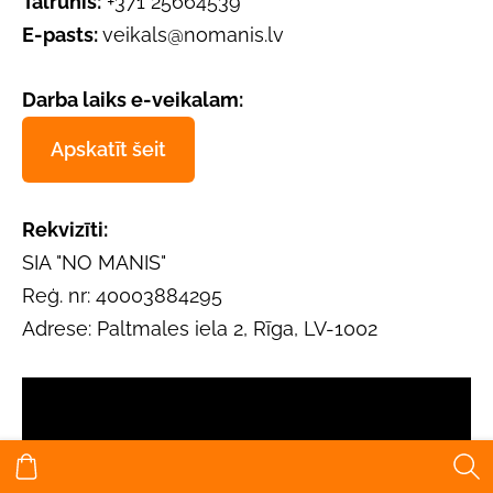
Tālrunis:
+371 25664539
E-pasts:
veikals@nomanis.lv
Darba laiks e-veikalam:
Apskatīt šeit
Rekvizīti:
SIA "NO MANIS"
Reģ. nr: 40003884295
Adrese: Paltmales iela 2, Rīga, LV-1002