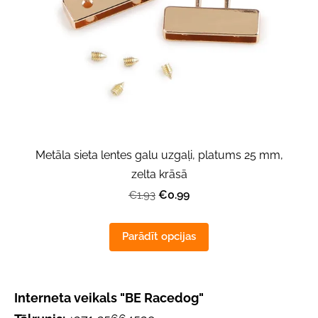
Metāla sieta lentes galu uzgaļi, platums 25 mm,
zelta krāsā
€0.99
€1.93
Parādīt opcijas
Interneta veikals "BE Racedog"