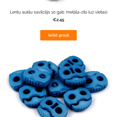
Lentu auklu savilcējs 10 gab. metāla-zils (uz vietas)
€2.45
Ielikt grozā