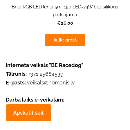
Brilo RGB LED lenta 5m, 150 LED=24W bez silikona
pārklājuma
€26.00
Ielikt grozā
Interneta veikals "BE Racedog"
Tālrunis:
+371 25664539
E-pasts:
veikals@nomanis.lv
Darba laiks e-veikalam:
Apskatīt šeit