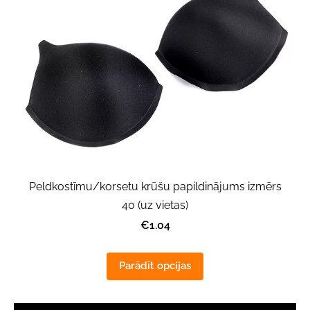
Peldkostīmu/korsetu krūšu papildinājums izmērs
40 (uz vietas)
€1.04
Parādīt opcijas