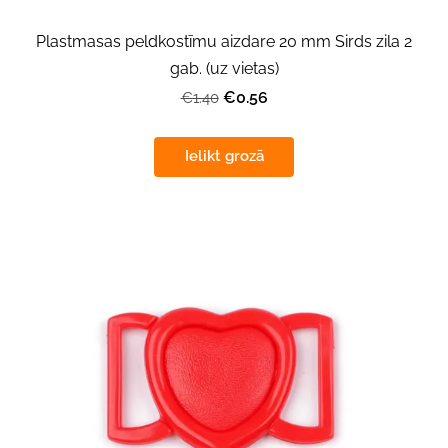
Plastmasas peldkostīmu aizdare 20 mm Sirds zila 2
gab. (uz vietas)
€0.56
€1.40
Ielikt grozā