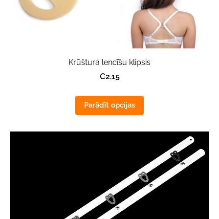
Krūštura lencīšu klipsis
€2.15
Parādīt opcijas