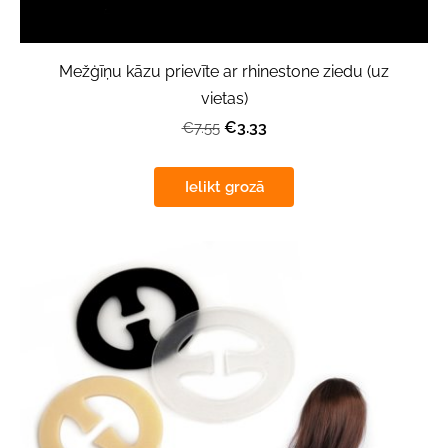
Mežģīņu kāzu prievīte ar rhinestone ziedu (uz
vietas)
€3.33
€7.55
Ielikt grozā