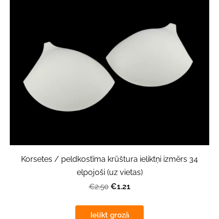
Korsetes / peldkostīma krūštura ieliktņi izmērs 34
elpojoši (uz vietas)
€1.21
€2.50
Ielikt grozā