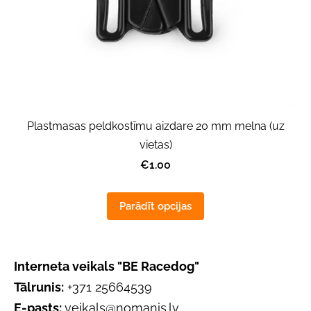
Plastmasas peldkostīmu aizdare 20 mm melna (uz
vietas)
€1.00
Parādīt opcijas
Interneta veikals "BE Racedog"
Tālrunis:
+371 25664539
E-pasts:
veikals@nomanis.lv