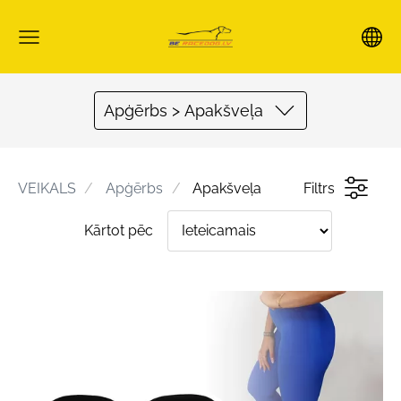
Apģērbs > Apakšveļa
VEIKALS
Apģērbs
Apakšveļa
Filtrs
Kārtot pēc