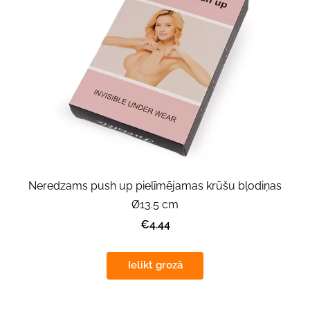
Neredzams push up pielīmējamas krūšu bļodiņas
Ø13.5 cm
€4.44
Ielikt grozā