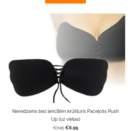
Neredzams bez lencītēm krūšturis Paceļošs Push
Up (uz vietas)
€6.99
€7.45