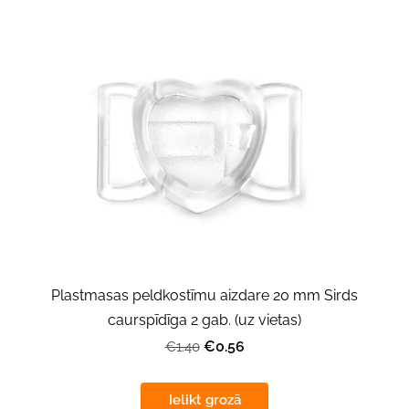
Plastmasas peldkostīmu aizdare 20 mm Sirds
caurspīdīga 2 gab. (uz vietas)
€0.56
€1.40
Ielikt grozā