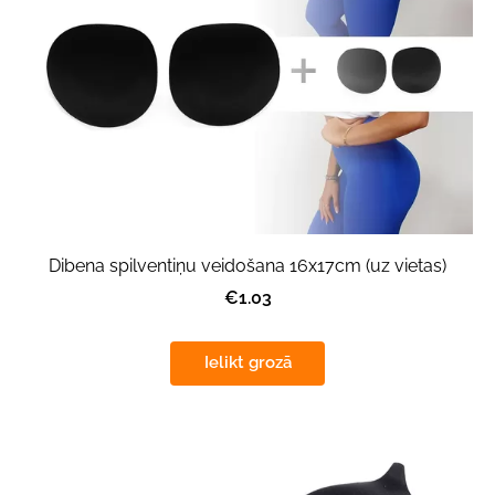
Dibena spilventiņu veidošana 16x17cm (uz vietas)
€1.03
Ielikt grozā