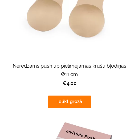
Neredzams push up pielīmējamas krūšu bļodiņas
Ø11 cm
€4.00
Ielikt grozā