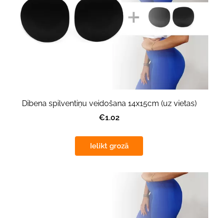
Dibena spilventiņu veidošana 14x15cm (uz vietas)
€1.02
Ielikt grozā