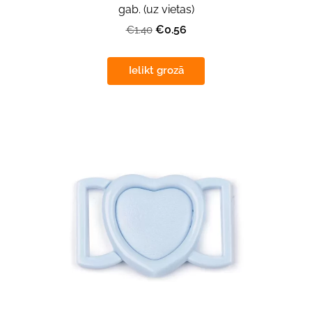
gab. (uz vietas)
€0.56
€1.40
Ielikt grozā