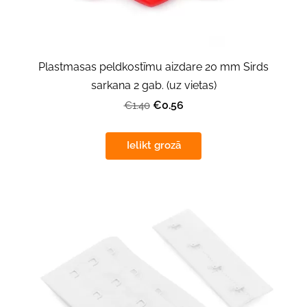
Plastmasas peldkostīmu aizdare 20 mm Sirds
sarkana 2 gab. (uz vietas)
€0.56
€1.40
Ielikt grozā