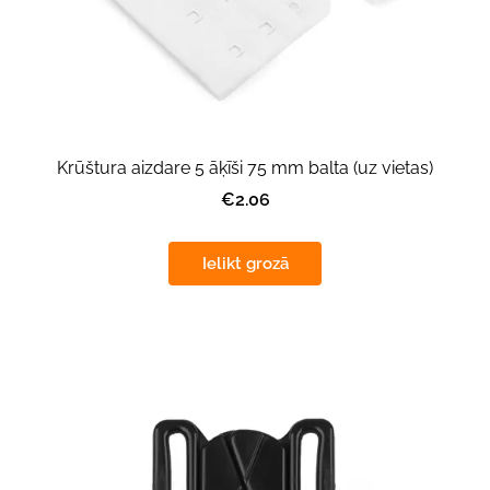
Krūštura aizdare 5 āķīši 75 mm balta (uz vietas)
€2.06
Ielikt grozā