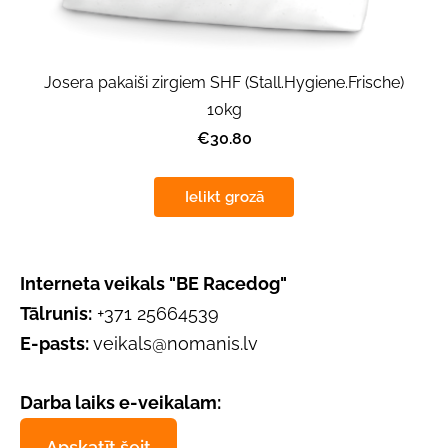
Josera pakaiši zirgiem SHF (Stall.Hygiene.Frische)
10kg
€30.80
Ielikt grozā
Interneta veikals "BE Racedog"
Tālrunis:
+371 25664539
E-pasts:
veikals@nomanis.lv
Darba laiks e-veikalam:
Apskatīt šeit