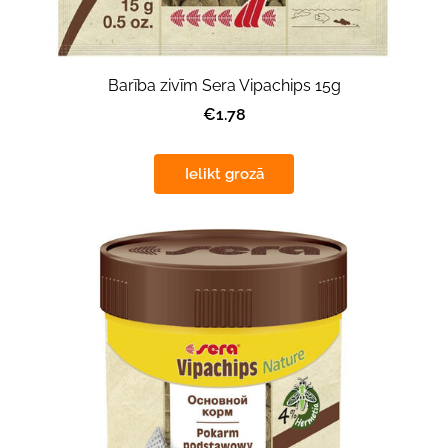
Barība zivīm Sera Vipachips 15g
€1.78
Ielikt grozā