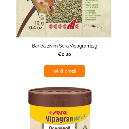
Barība zivīm Sera Vipagran 12g
€0.80
Ielikt grozā