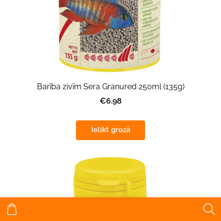
Barība zivīm Sera Granured 250ml (135g)
€6.98
Ielikt grozā