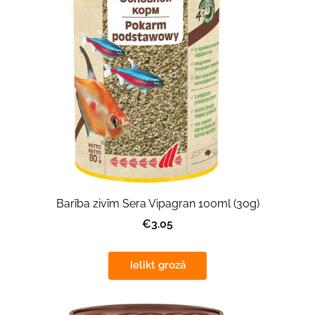
Barība zivīm Sera Vipagran 100ml (30g)
€3.05
Ielikt grozā