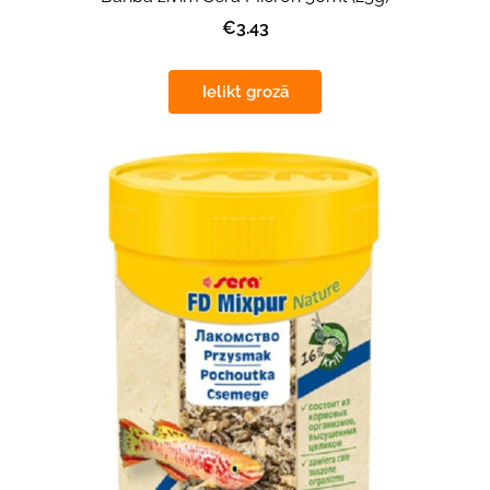
€3.43
Ielikt grozā