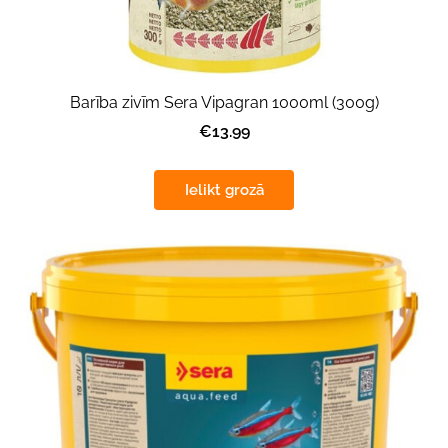
Barība zivīm Sera Vipagran 1000ml (300g)
€13.99
Ielikt grozā