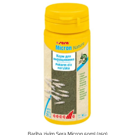
Barība zivīm Sera Micron 50ml (25g)