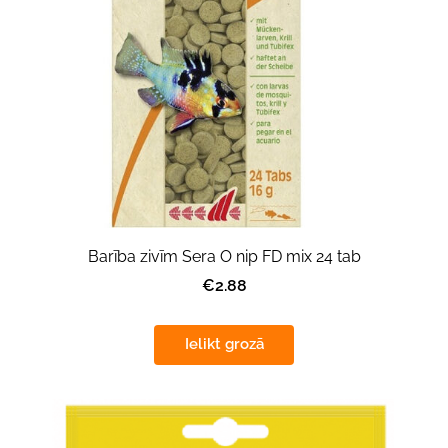
Barība zivīm Sera O nip FD mix 24 tab
€2.88
Ielikt grozā