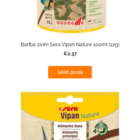
Barība zivīm Sera Vipan Nature 100ml (22g)
€2.37
Ielikt grozā