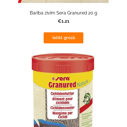
Barība zivīm Sera Granured 20 g
€1.21
Ielikt grozā