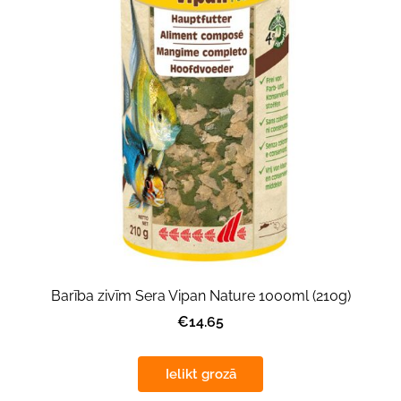
Barība zivīm Sera Vipan Nature 1000ml (210g)
€14.65
Ielikt grozā