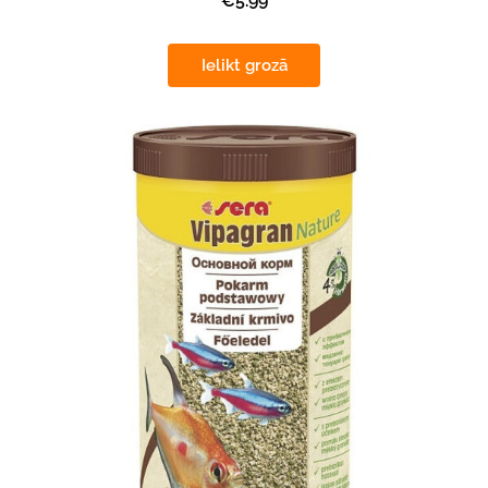
€5.99
Ielikt grozā