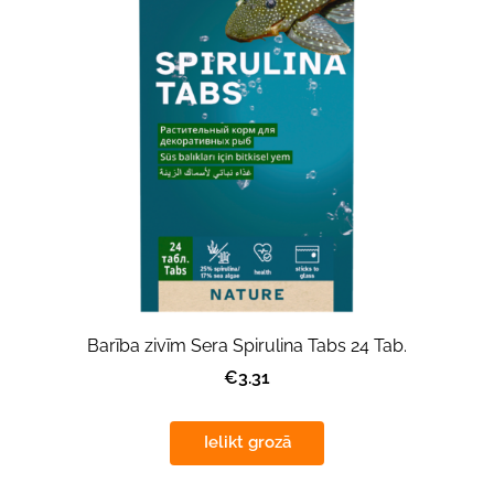
Barība zivīm Sera Spirulina Tabs 24 Tab.
€3.31
Ielikt grozā