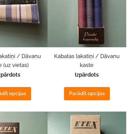
akatiņi / Dāvanu
Kabatas lakatiņi / Dāvanu
 (uz vietas)
kaste
zpārdots
Izpārdots
dīt opcijas
Parādīt opcijas