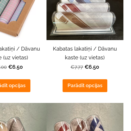
akatiņi / Dāvanu
Kabatas lakatiņi / Dāvanu
 (uz vietas)
kaste (uz vietas)
€6.50
€6.50
.00
€7.77
dīt opcijas
Parādīt opcijas