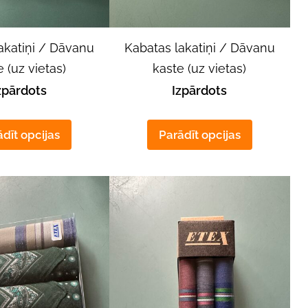
akatiņi / Dāvanu
Kabatas lakatiņi / Dāvanu
 (uz vietas)
kaste (uz vietas)
zpārdots
Izpārdots
dīt opcijas
Parādīt opcijas