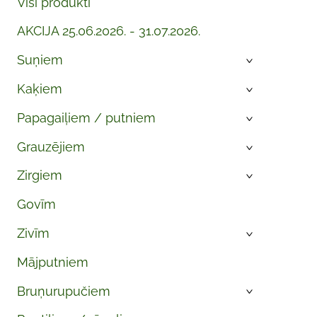
Visi produkti
AKCIJA 25.06.2026. - 31.07.2026.
Suņiem
›
Kaķiem
›
Papagaiļiem / putniem
›
Grauzējiem
›
Zirgiem
›
Govīm
Zivīm
›
Mājputniem
Bruņurupučiem
›