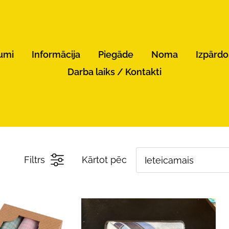
umi
Informācija
Piegāde
Noma
Izpārd
Darba laiks / Kontakti
Filtrs
Kārtot pēc