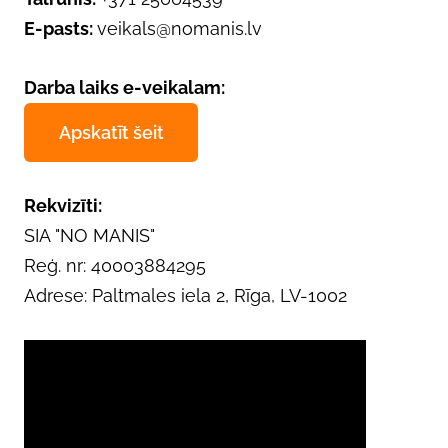
E-pasts:
veikals@nomanis.lv
Darba laiks e-veikalam:
Apskatīt šeit
Rekvizīti:
SIA "NO MANIS"
Reģ. nr: 40003884295
Adrese: Paltmales iela 2, Rīga, LV-1002