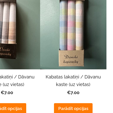
akatiņi / Dāvanu
Kabatas lakatiņi / Dāvanu
 (uz vietas)
kaste (uz vietas)
€7.00
€7.00
dīt opcijas
Parādīt opcijas