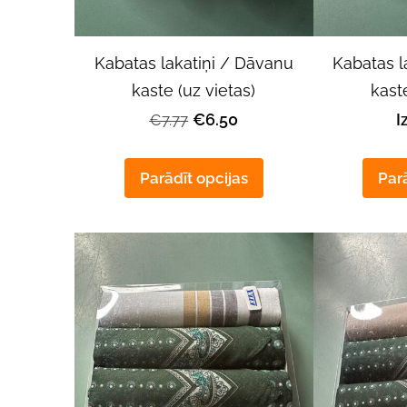
Kabatas lakatiņi / Dāvanu
Kabatas l
kaste (uz vietas)
kaste
€6.50
I
€7.77
Parādīt opcijas
Parā