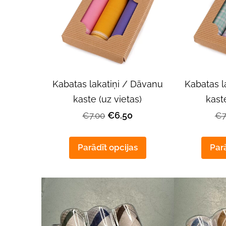
Kabatas lakatiņi / Dāvanu
Kabatas l
kaste (uz vietas)
kaste
€6.50
€7.00
€7
Parādīt opcijas
Parā