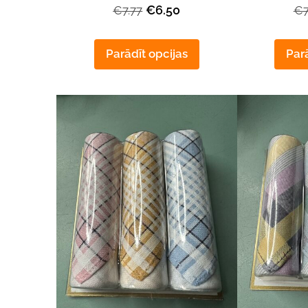
€6.50
€7.77
€7
Parādīt opcijas
Parā