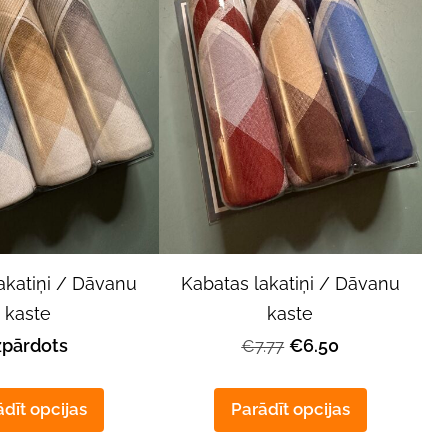
akatiņi / Dāvanu
Kabatas lakatiņi / Dāvanu
kaste
kaste
zpārdots
€6.50
€7.77
dīt opcijas
Parādīt opcijas