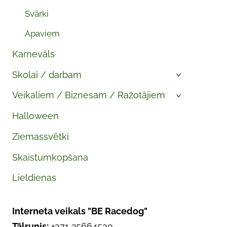
Svārki
Apaviem
Karnevāls
Skolai / darbam
›
Veikaliem / Biznesam / Ražotājiem
›
Halloween
Ziemassvētki
Skaistumkopšana
Lieldienas
Interneta veikals "BE Racedog"
Tālrunis:
+371 25664539