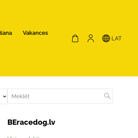
ošana
Vakances
LAT
BEracedog.lv