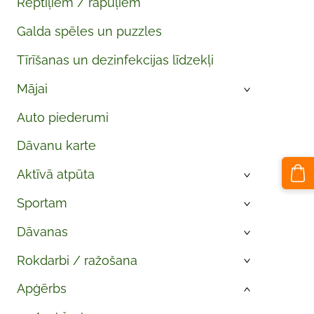
Reptiļiem / rāpuļiem
Galda spēles un puzzles
Tīrīšanas un dezinfekcijas līdzekļi
Mājai
›
Auto piederumi
Dāvanu karte
Aktīvā atpūta
›
Sportam
›
Dāvanas
›
Rokdarbi / ražošana
›
Apģērbs
›