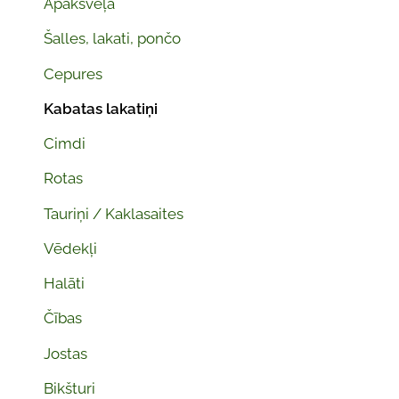
Apakšveļa
Šalles, lakati, pončo
Cepures
Kabatas lakatiņi
Cimdi
Rotas
Tauriņi / Kaklasaites
Vēdekļi
Halāti
Čības
Jostas
Bikšturi