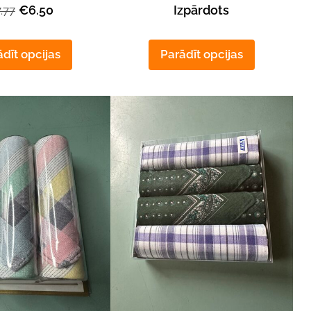
€6.50
Izpārdots
.77
dīt opcijas
Parādīt opcijas