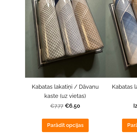
Kabatas lakatiņi / Dāvanu
Kabatas l
kaste (uz vietas)
€6.50
I
€7.77
Parādīt opcijas
Parā