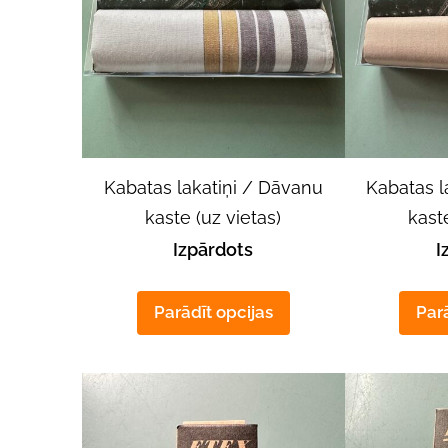
Kabatas lakatiņi / Dāvanu
Kabatas l
kaste (uz vietas)
kaste
Izpārdots
I
Parādīt opcijas
Parā