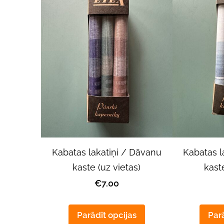
Kabatas lakatiņi / Dāvanu
Kabatas l
kaste (uz vietas)
kaste
€7.00
Parādīt opcijas
Parā