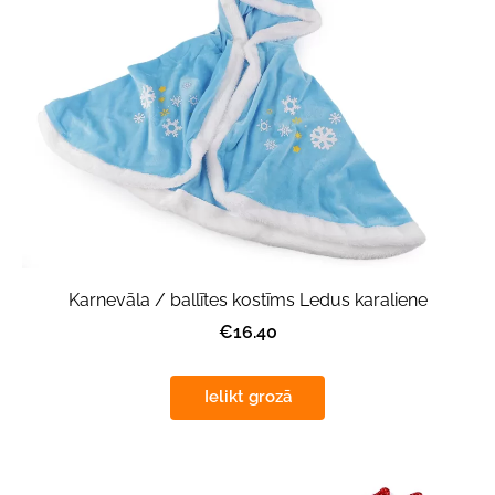
Karnevāla / ballītes kostīms Ledus karaliene
€16.40
Ielikt grozā