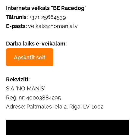
Interneta veikals "BE Racedog"
Tālrunis:
+371 25664539
E-pasts:
veikals@nomanis.lv
Darba laiks e-veikalam:
Apskatīt šeit
Rekvizīti:
SIA "NO MANIS"
Reģ. nr: 40003884295
Adrese: Paltmales iela 2, Rīga, LV-1002