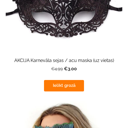
AKCIJA Karnevāla sejas / acu maska (uz vietas)
€3.00
€4.99
Ielikt grozā