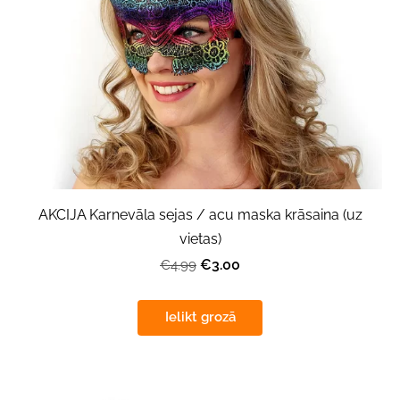
AKCIJA Karnevāla sejas / acu maska krāsaina (uz
vietas)
€3.00
€4.99
Ielikt grozā