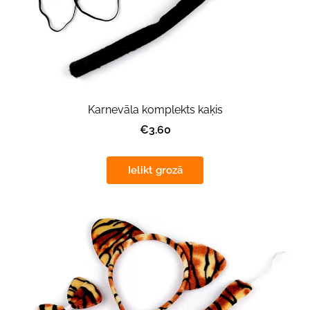
Karnevāla komplekts kaķis
€3.60
Ielikt grozā