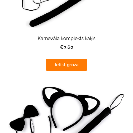
Karnevāla komplekts kaķis
€3.60
Ielikt grozā