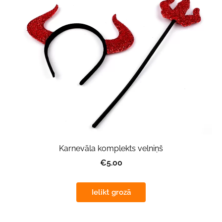
Karnevāla komplekts velniņš
€5.00
Ielikt grozā