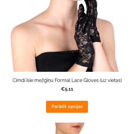
Cimdi īsie mežģīņu Formal Lace Gloves (uz vietas)
€5.11
Parādīt opcijas