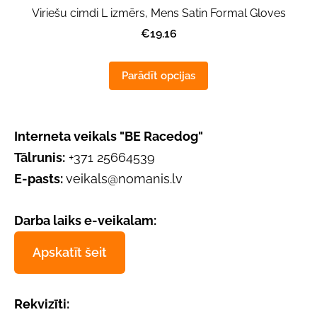
Viriešu cimdi L izmērs, Mens Satin Formal Gloves
€19.16
Parādīt opcijas
Interneta veikals "BE Racedog"
Tālrunis:
+371 25664539
E-pasts:
veikals@nomanis.lv
Darba laiks e-veikalam:
Apskatīt šeit
Rekvizīti: