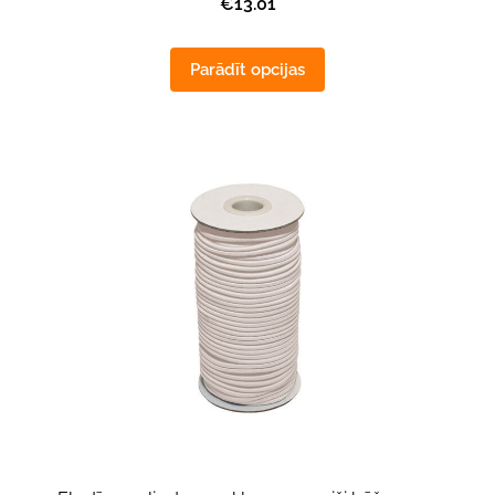
€13.01
Parādīt opcijas