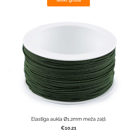
Ielikt grozā
Elastīga aukla Ø1.2mm meža zaļš
€10.21