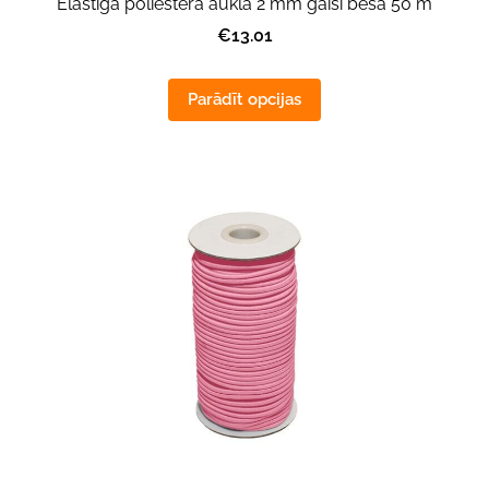
Elastīga poliestera aukla 2 mm gaiši bēša 50 m
€13.01
Parādīt opcijas