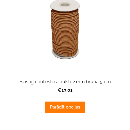
Elastīga poliestera aukla 2 mm brūna 50 m
€13.01
Parādīt opcijas