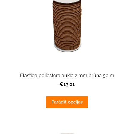
Elastīga poliestera aukla 2 mm brūna 50 m
€13.01
Parādīt opcijas