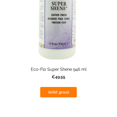
Eco-Flo Super Shene 946 ml
€49.55
Ielikt grozā