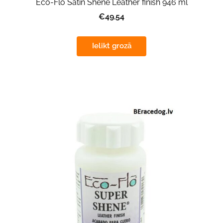
Eco-Flo Satin Shene Leather finish 946 ml
€49.54
Ielikt grozā