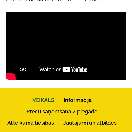
VEIKALS
Informācija
Preču saņemšana / piegāde
Atteikuma tiesības
Jautājumi un atbildes