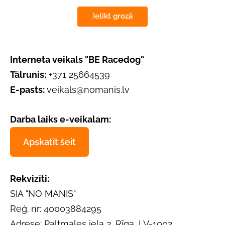
Ielikt grozā
Interneta veikals "BE Racedog"
Tālrunis:
+371 25664539
E-pasts:
veikals@nomanis.lv
Darba laiks e-veikalam:
Apskatīt šeit
Rekvizīti:
SIA "NO MANIS"
Reģ. nr: 40003884295
Adrese: Paltmales iela 2, Rīga, LV-1002