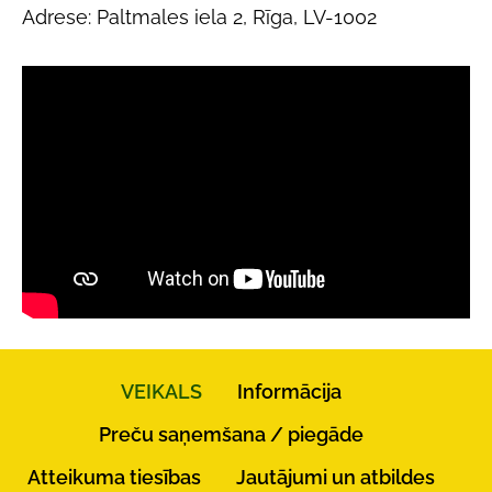
Adrese: Paltmales iela 2, Rīga, LV-1002
VEIKALS
Informācija
Preču saņemšana / piegāde
Atteikuma tiesības
Jautājumi un atbildes