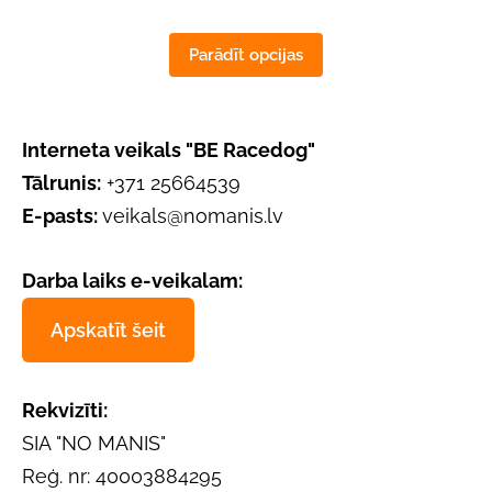
Parādīt opcijas
Interneta veikals "BE Racedog"
Tālrunis:
+371 25664539
E-pasts:
veikals@nomanis.lv
Darba laiks e-veikalam:
Apskatīt šeit
Rekvizīti:
SIA "NO MANIS"
Reģ. nr: 40003884295