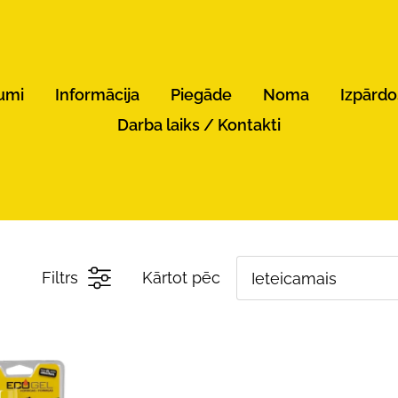
umi
Informācija
Piegāde
Noma
Izpārd
Darba laiks / Kontakti
Filtrs
Kārtot pēc