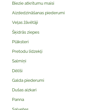
Biezie atkritumu maisi
Aizdedzināšanas piederumi
Veļas žāvētāji
Šķidrās ziepes
Plāksteri
Pretodu līdzekļi
Salmiņi
Dēlīši
Galda piederumi
Dušas aizkari
Panna
Salvetes