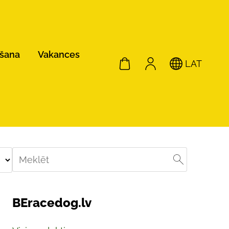
ošana
Vakances
LAT
BEracedog.lv