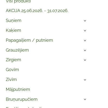
Visi produkti
AKCIJA 25.06.2026. - 31.07.2026.
Suņiem
›
Kaķiem
›
Papagaiļiem / putniem
›
Grauzējiem
›
Zirgiem
›
Govīm
Zivīm
›
Mājputniem
Bruņurupučiem
›