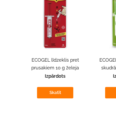
ECOGEL līdzeklis pret
ECOGEL 
prusakiem 10 g želeja
skudrā
Izpārdots
I
Skatīt