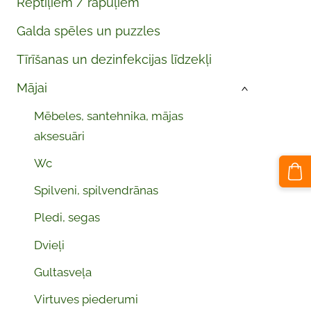
Reptiļiem / rāpuļiem
Galda spēles un puzzles
Tīrīšanas un dezinfekcijas līdzekļi
Mājai
›
Mēbeles, santehnika, mājas
aksesuāri
Wc
Spilveni, spilvendrānas
Pledi, segas
Dvieļi
Gultasveļa
Virtuves piederumi