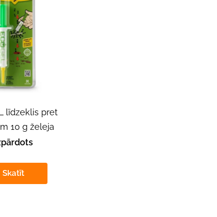
līdzeklis pret
m 10 g želeja
zpārdots
Skatīt