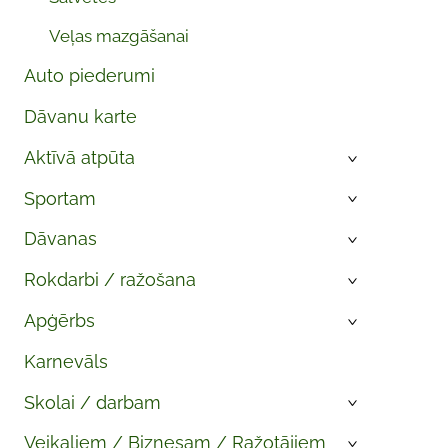
Veļas mazgāšanai
Auto piederumi
Dāvanu karte
Aktīvā atpūta
›
Sportam
›
Dāvanas
›
Rokdarbi / ražošana
›
Apģērbs
›
Karnevāls
Skolai / darbam
›
Veikaliem / Biznesam / Ražotājiem
›