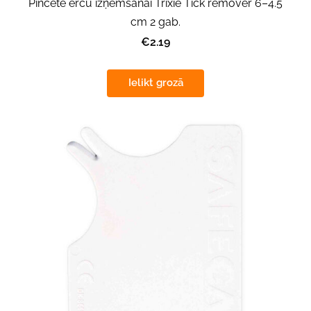
Pincete ērču izņemšanai Trixie Tick remover 6–4.5
cm 2 gab.
€2.19
Ielikt grozā