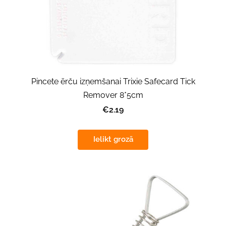
Pincete ērču izņemšanai Trixie Safecard Tick
Remover 8*5cm
€2.19
Ielikt grozā