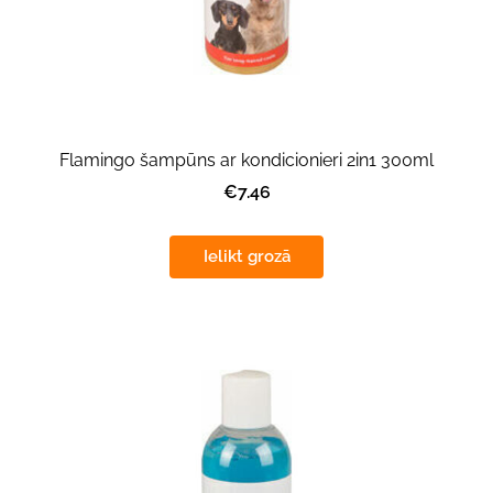
Flamingo šampūns ar kondicionieri 2in1 300ml
€7.46
Ielikt grozā