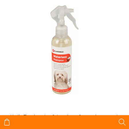
Karlie Flamingo bezūdens šampūns suņiem 200ml.
€7.46