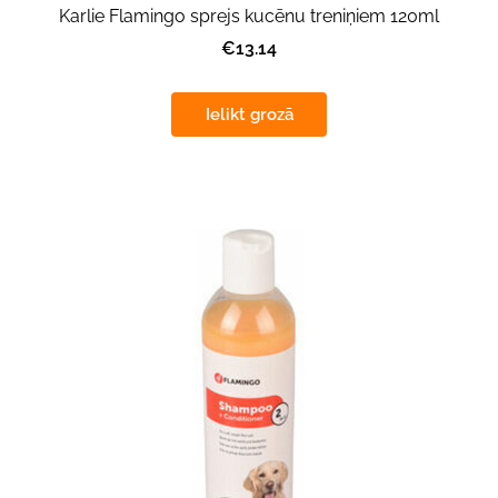
Karlie Flamingo sprejs kucēnu treniņiem 120ml
€13.14
Ielikt grozā