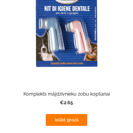
Komplekts mājdzīvnieku zobu kopšanai
€2.65
Ielikt grozā