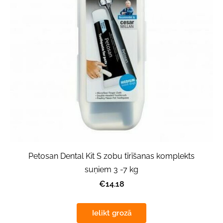
Petosan Dental Kit S zobu tīrīšanas komplekts
suņiem 3 -7 kg
€14.18
Ielikt grozā