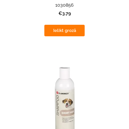
1030856
€3.79
Ielikt grozā