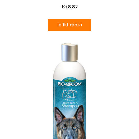
€18.87
Ielikt grozā