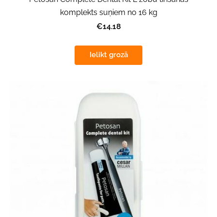
komplekts suņiem no 16 kg
€14.18
Ielikt grozā