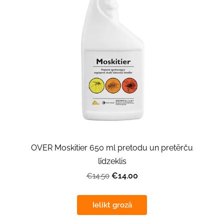
OVER Moskitier 650 ml pretodu un pretērču
līdzeklis
€14.00
€14.50
Ielikt grozā