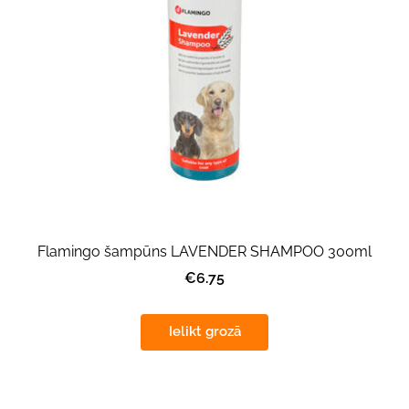
Flamingo šampūns LAVENDER SHAMPOO 300ml
€6.75
Ielikt grozā