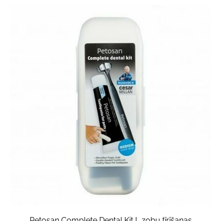
Petosan Complete Dental Kit L zobu tīrīšanas