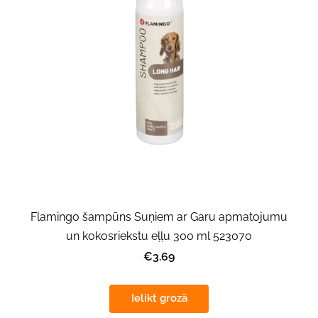
Flamingo šampūns Suņiem ar Garu apmatojumu
un kokosriekstu eļļu 300 ml 523070
€3.69
Ielikt grozā