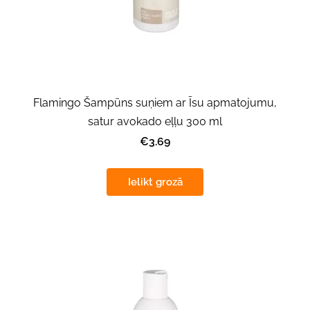
Flamingo Šampūns suņiem ar Īsu apmatojumu,
satur avokado eļļu 300 ml
€3.69
Ielikt grozā