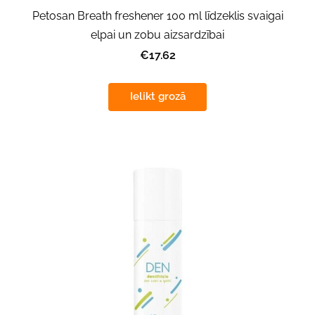
Petosan Breath freshener 100 ml līdzeklis svaigai
elpai un zobu aizsardzībai
€17.62
Ielikt grozā