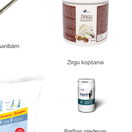
Ganībām
Zirgu kopšanai
Barības piedevas