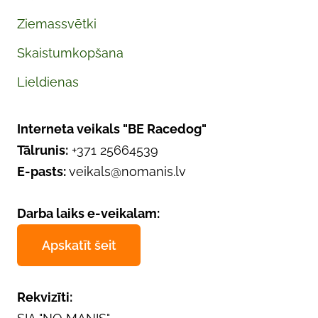
Ziemassvētki
Skaistumkopšana
Lieldienas
Interneta veikals "BE Racedog"
Tālrunis:
+371 25664539
E-pasts:
veikals@nomanis.lv
Darba laiks e-veikalam:
Apskatīt šeit
Rekvizīti: