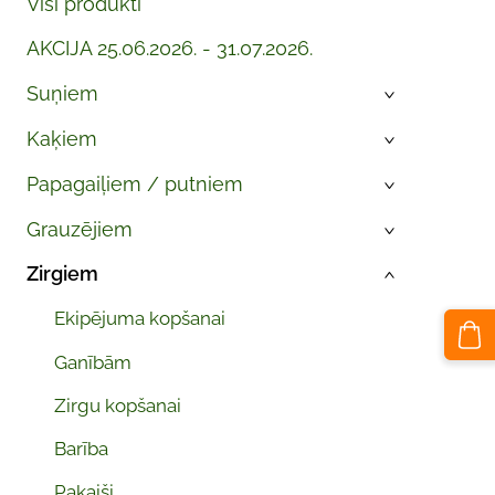
Visi produkti
AKCIJA 25.06.2026. - 31.07.2026.
Suņiem
›
Kaķiem
›
Papagaiļiem / putniem
›
Grauzējiem
›
Zirgiem
›
Ekipējuma kopšanai
Ganībām
Zirgu kopšanai
Barība
Pakaiši