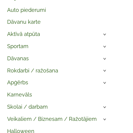
Auto piederumi
Dāvanu karte
Aktīvā atpūta
›
Sportam
›
Dāvanas
›
Rokdarbi / ražošana
›
Apģērbs
›
Karnevāls
Skolai / darbam
›
Veikaliem / Biznesam / Ražotājiem
›
Halloween