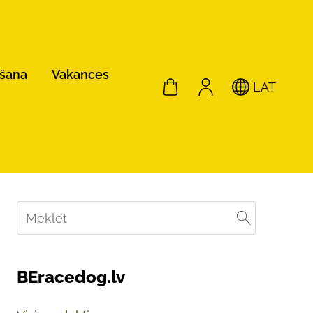
ošana
Vakances
LAT
BEracedog.lv