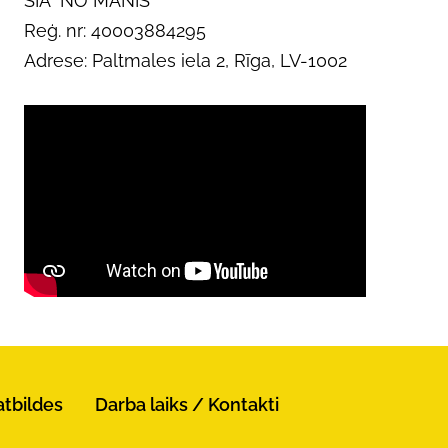
SIA "NO MANIS"
Reģ. nr: 40003884295
Adrese: Paltmales iela 2, Rīga, LV-1002
atbildes
Darba laiks / Kontakti