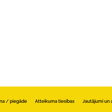
na / piegāde
Atteikuma tiesības
Jautājumi un 