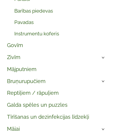
Barības piedevas
Pavadas
Instrumentu koferis
Govīm
Zivīm
›
Mājputniem
Bruņurupučiem
›
Reptiļiem / rāpuļiem
Galda spēles un puzzles
Tīrīšanas un dezinfekcijas līdzekļi
Mājai
›