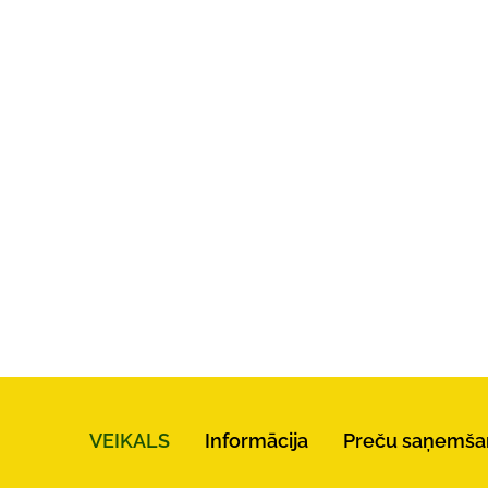
VEIKALS
Informācija
Preču saņemša