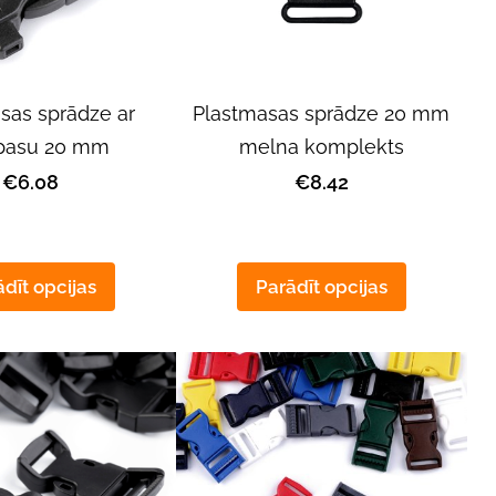
sas sprādze ar
Plastmasas sprādze 20 mm
pasu 20 mm
melna komplekts
€6.08
€8.42
dīt opcijas
Parādīt opcijas