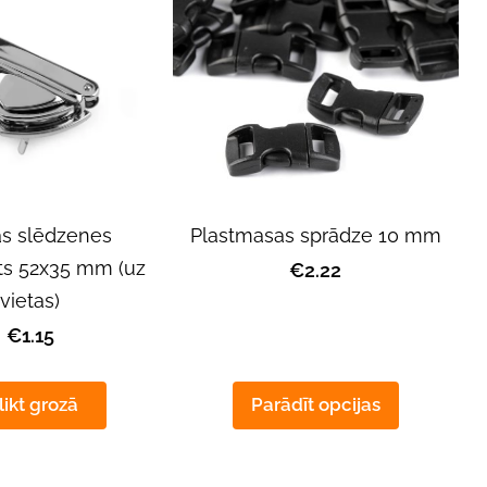
Plastmasas sprādze 10 mm
s slēdzenes
s 52x35 mm (uz
€2.22
vietas)
€1.15
likt grozā
Parādīt opcijas