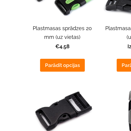
Plastmasas sprādzes 20
Plastmasa
mm (uz vietas)
(
€4.58
I
Parādīt opcijas
Parā