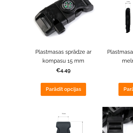
Plastmasas sprādze ar
Plastmasa
kompasu 15 mm
mel
€4.49
Parādīt opcijas
Parā