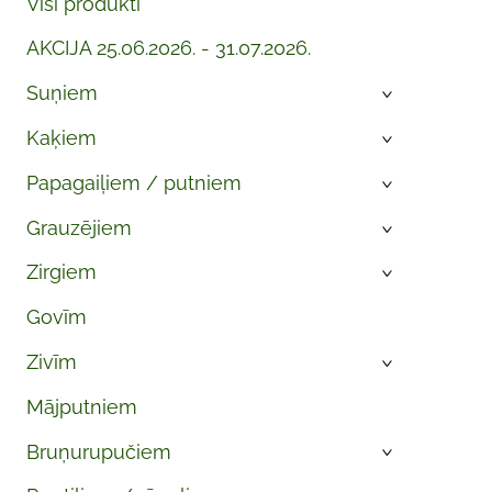
Visi produkti
AKCIJA 25.06.2026. - 31.07.2026.
Suņiem
›
Kaķiem
›
Papagaiļiem / putniem
›
Grauzējiem
›
Zirgiem
›
Govīm
Zivīm
›
Mājputniem
Bruņurupučiem
›