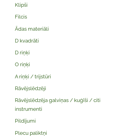
Klipši
Filcis
Ādas materiāli
D kvadrāti
D riņķi
O riņķi
A riņķi / trijstūri
Rāvējslēdzēji
Rāvējslēdzēja galviņas / kuģīši / citi
instrumenti
Pildījumi
Plecu paliktņi