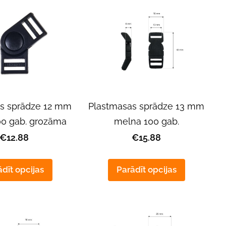
s sprādze 12 mm
Plastmasas sprādze 13 mm
0 gab. grozāma
melna 100 gab.
€12.88
€15.88
dīt opcijas
Parādīt opcijas