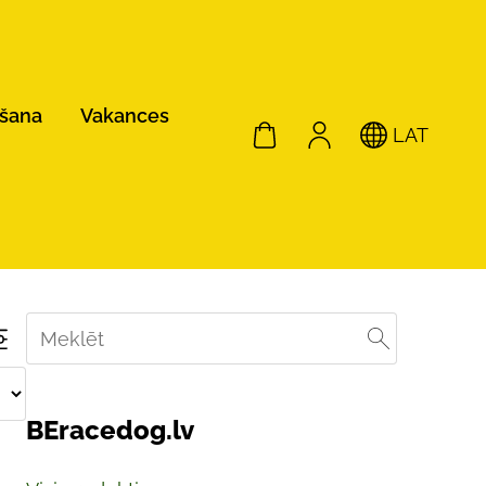
ošana
Vakances
LAT
BEracedog.lv