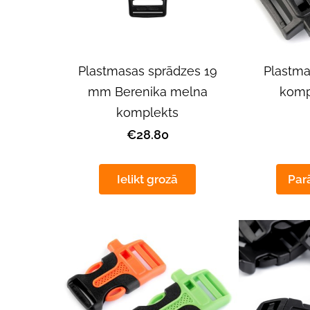
Plastmasas sprādzes 19
Plastma
mm Berenika melna
kom
komplekts
€28.80
Ielikt grozā
Parā