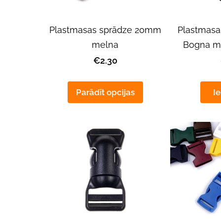
Plastmasas sprādze 20mm
Plastmasa
melna
Bogna m
€2.30
Parādīt opcijas
Ie