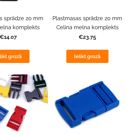
s sprādze 20 mm
Plastmasas sprādze 20 mm
elna komplekts
Celina melna komplekts
€14.07
€23.75
likt grozā
Ielikt grozā