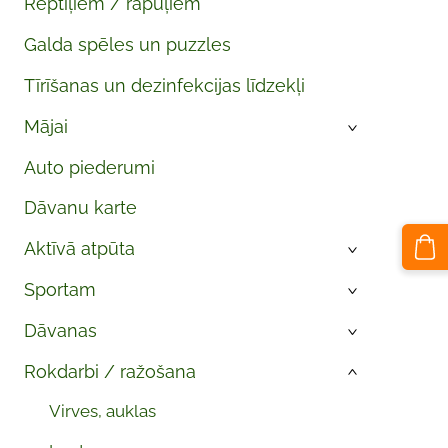
Reptiļiem / rāpuļiem
Galda spēles un puzzles
Tīrīšanas un dezinfekcijas līdzekļi
Mājai
›
Auto piederumi
Dāvanu karte
Aktīvā atpūta
›
Sportam
›
Dāvanas
›
Rokdarbi / ražošana
›
Virves, auklas