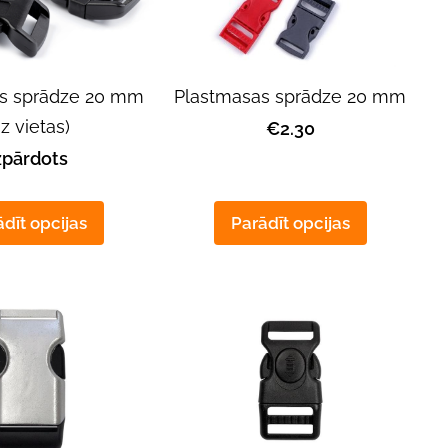
s sprādze 20 mm
Plastmasas sprādze 20 mm
uz vietas)
€2.30
zpārdots
dīt opcijas
Parādīt opcijas