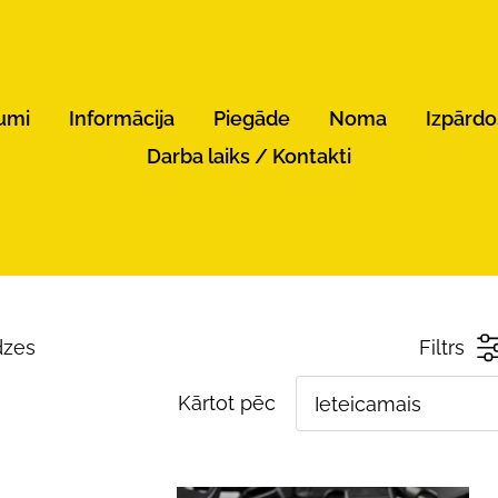
umi
Informācija
Piegāde
Noma
Izpārd
Darba laiks / Kontakti
dzes
Filtrs
Kārtot pēc