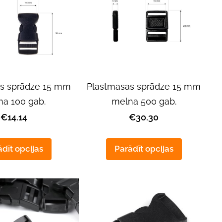
s sprādze 15 mm
Plastmasas sprādze 15 mm
na 100 gab.
melna 500 gab.
€14.14
€30.30
dīt opcijas
Parādīt opcijas