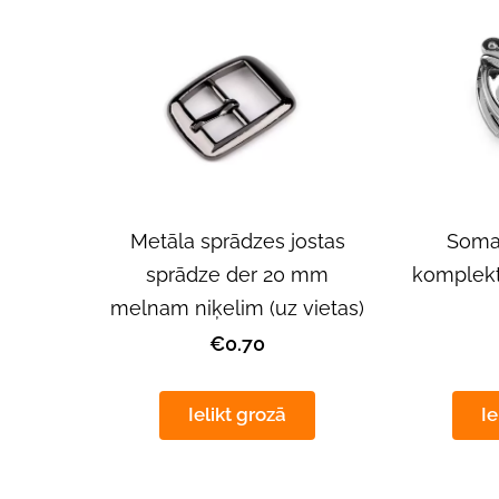
Metāla sprādzes jostas
Soma
sprādze der 20 mm
komplekt
melnam niķelim (uz vietas)
€0.70
Ielikt grozā
Ie