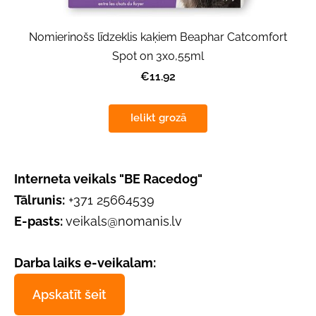
Nomierinošs līdzeklis kaķiem Beaphar Catcomfort
Spot on 3x0,55ml
€11.92
Ielikt grozā
Interneta veikals "BE Racedog"
Tālrunis:
+371 25664539
E-pasts:
veikals@nomanis.lv
Darba laiks e-veikalam:
Apskatīt šeit