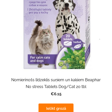
Nomierinošs l­īdzeklis suņiem un kaķiem Beaphar
No stress Tablets Dog/Cat 20 tbl
€6.15
Ielikt grozā