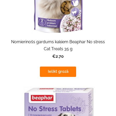
Nomierinošs gardums kaķiem Beaphar No stress
Cat Treats 35 g
€2.70
Ielikt grozā