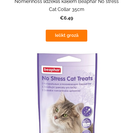
Nomierinošs l­īdzeklis kaķiem Beaphar No stress
Cat Collar 35cm
€6.49
Ielikt grozā