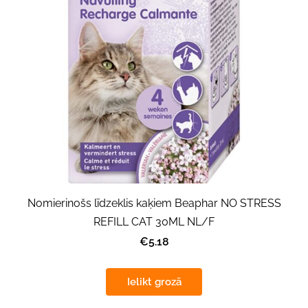
Nomierinošs līdzeklis kaķiem Beaphar NO STRESS
REFILL CAT 30ML NL/F
€5.18
Ielikt grozā