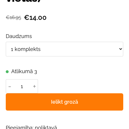
€14.00
€16.95
Daudzums
Atlikumā 3
-
+
Ielikt grozā
Pieejamība: noliktavā