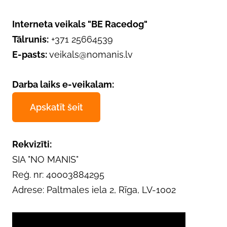
Interneta veikals "BE Racedog"
Tālrunis:
+371 25664539
E-pasts:
veikals@nomanis.lv
Darba laiks e-veikalam:
Apskatīt šeit
Rekvizīti:
SIA "NO MANIS"
Reģ. nr: 40003884295
Adrese: Paltmales iela 2, Rīga, LV-1002