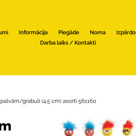
umi
Informācija
Piegāde
Noma
Izpārd
Darba laiks / Kontakti
palvām/grabuli (4.5 cm) asorti 561160
em