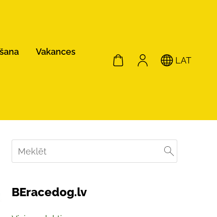
ošana
Vakances
LAT
BEracedog.lv