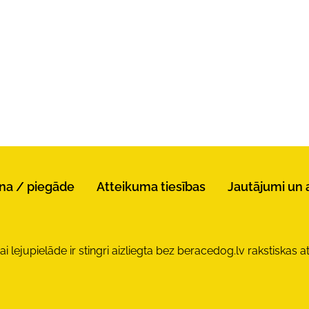
na / piegāde
Atteikuma tiesības
Jautājumi un 
lejupielāde ir stingri aizliegta bez beracedog.lv rakstiskas at