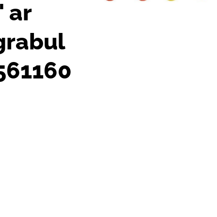
 ar
grabul
 561160