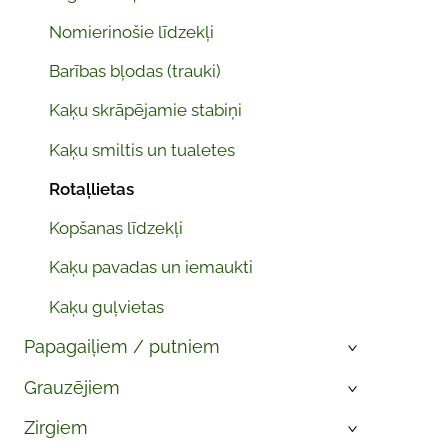
Nomierinošie līdzekļi
Barības bļodas (trauki)
Kaķu skrāpējamie stabiņi
Kaķu smiltis un tualetes
Rotaļlietas
Kopšanas līdzekļi
Kaķu pavadas un iemaukti
Kaķu guļvietas
Papagaiļiem / putniem
›
Grauzējiem
›
Zirgiem
›