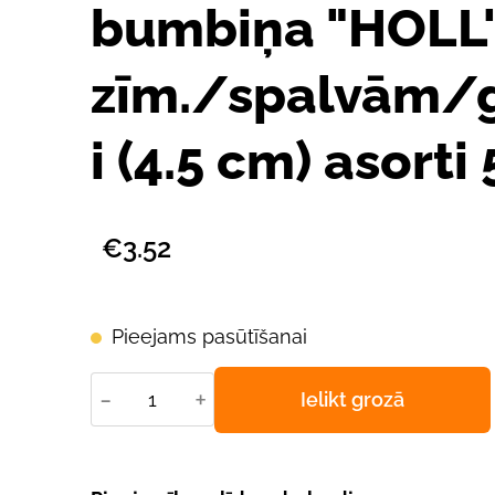
bumbiņa "HOLL"
zīm./spalvām/
i (4.5 cm) asorti
€3.52
Pieejams pasūtīšanai
-
+
Ielikt grozā