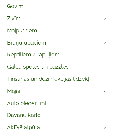
Govīm
Zivīm
›
Mājputniem
Bruņurupučiem
›
Reptiļiem / rāpuļiem
Galda spēles un puzzles
Tīrīšanas un dezinfekcijas līdzekļi
Mājai
›
Auto piederumi
Dāvanu karte
Aktīvā atpūta
›