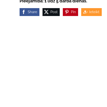
Pieejamība: 1 līdz 5 darba dienas.
Share
Post
Pin
Ieteikt