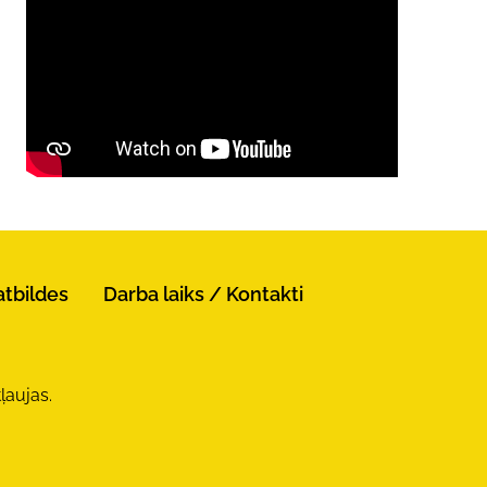
atbildes
Darba laiks / Kontakti
ļaujas.