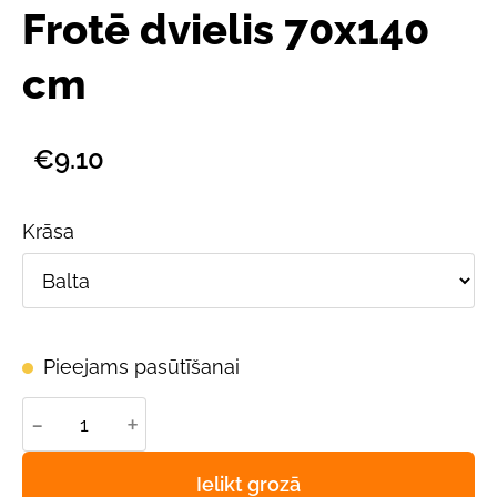
Frotē dvielis 70x140
cm
€9.10
Krāsa
Pieejams pasūtīšanai
-
+
Ielikt grozā