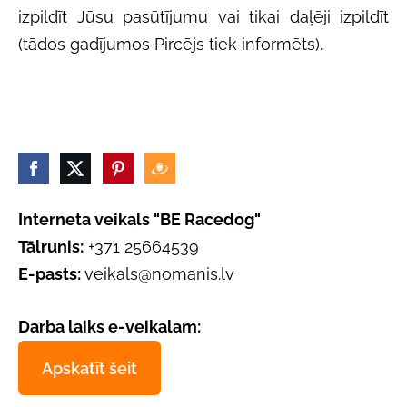
izpildīt Jūsu pasūtījumu vai tikai daļēji izpildīt
(tādos gadījumos Pircējs tiek informēts).
Interneta veikals "BE Racedog"
Tālrunis:
+371 25664539
E-pasts:
veikals@nomanis.lv
Darba laiks e-veikalam:
Apskatīt šeit