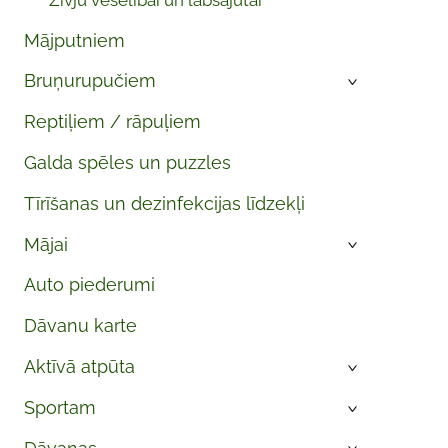
Zivju veselībai un labsajūtai
Mājputniem
Bruņurupučiem
›
Reptiļiem / rāpuļiem
Galda spēles un puzzles
Tīrīšanas un dezinfekcijas līdzekļi
Mājai
›
Auto piederumi
Dāvanu karte
Aktīvā atpūta
›
Sportam
›