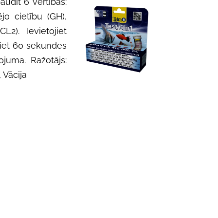
audīt 6 vērtības:
jo cietību (GH),
L2). Ievietojiet
diet 60 sekundes
ojuma. Ražotājs:
 Vācija