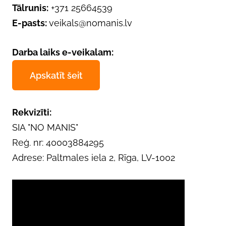
Tālrunis:
+371 25664539
E-pasts:
veikals@nomanis.lv
Darba laiks e-veikalam:
Apskatīt šeit
Rekvizīti:
SIA "NO MANIS"
Reģ. nr: 40003884295
Adrese: Paltmales iela 2, Rīga, LV-1002