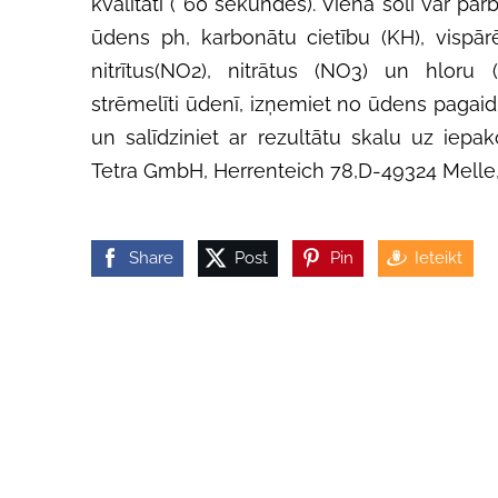
kvalitāti ( 60 sekundēs). Vienā solī var pārb
ūdens ph, karbonātu cietību (KH), vispārē
nitrītus(NO2), nitrātus (NO3) un hloru (C
strēmelīti ūdenī, izņemiet no ūdens pagai
un salīdziniet ar rezultātu skalu uz iepak
Tetra GmbH, Herrenteich 78,D-49324 Melle,
Share
Post
Pin
Ieteikt