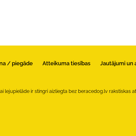
na / piegāde
Atteikuma tiesības
Jautājumi un 
lejupielāde ir stingri aizliegta bez beracedog.lv rakstiskas at