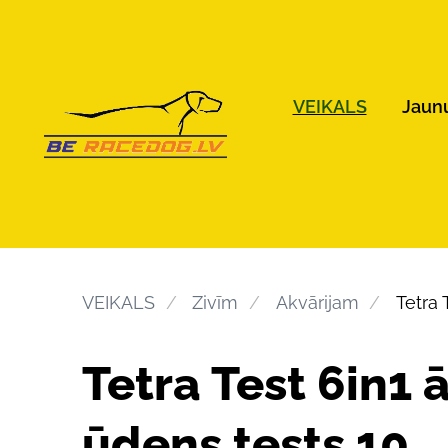
VEIKALS
Jaun
VEIKALS
Zivīm
Akvārijam
Tetra 
Tetra Test 6in1 ā
ūdens tests 10