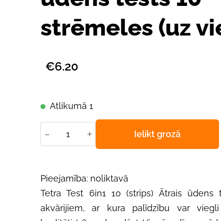
strēmeles (uz vi
€6.20
Atlikumā 1
-
+
Ielikt grozā
Pieejamība: noliktavā
Tetra Test 6in1 10 (strips) Ātrais ūdens
akvārijiem, ar kura palīdzību var viegl