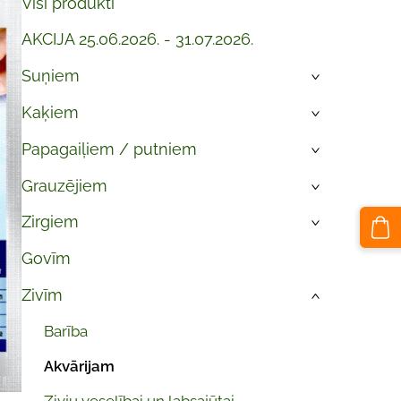
Visi produkti
AKCIJA 25.06.2026. - 31.07.2026.
Suņiem
›
Kaķiem
›
Papagaiļiem / putniem
›
Grauzējiem
›
Zirgiem
›
Govīm
Zivīm
›
Barība
Akvārijam