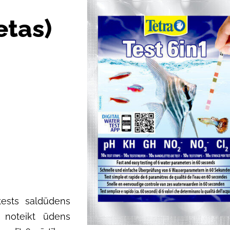
etas)
 tests saldūdens
i noteikt ūdens