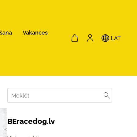
ošana
Vakances
LAT
BEracedog.lv