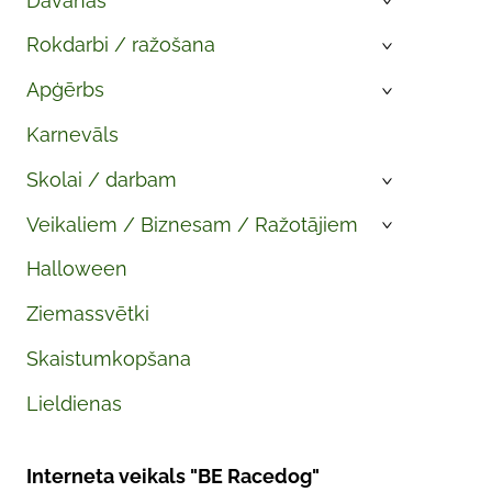
Dāvanas
›
Rokdarbi / ražošana
›
Apģērbs
›
Karnevāls
Skolai / darbam
›
Veikaliem / Biznesam / Ražotājiem
›
Halloween
Ziemassvētki
Skaistumkopšana
Lieldienas
Interneta veikals "BE Racedog"