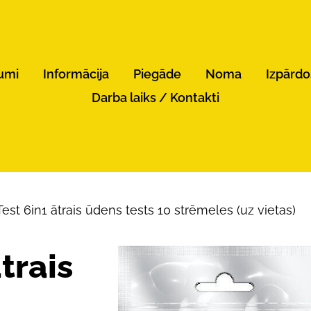
umi
Informācija
Piegāde
Noma
Izpārd
Darba laiks / Kontakti
Test 6in1 ātrais ūdens tests 10 strēmeles (uz vietas)
trais