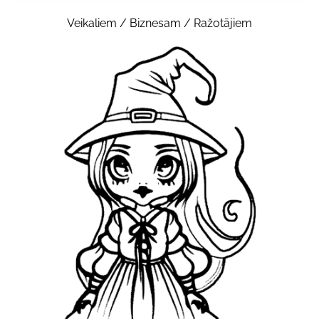
Veikaliem / Biznesam / Ražotājiem