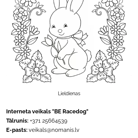
Lieldienas
Interneta veikals "BE Racedog"
Tālrunis:
+371 25664539
E-pasts:
veikals@nomanis.lv