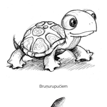
Bruņurupučiem