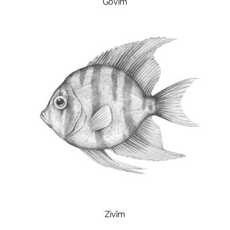
Govīm
Zivīm