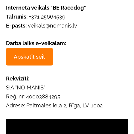
Interneta veikals "BE Racedog"
Tālrunis:
+371 25664539
E-pasts:
veikals@nomanis.lv
Darba laiks e-veikalam:
Apskatīt šeit
Rekvizīti:
SIA "NO MANIS"
Reģ. nr: 40003884295
Adrese: Paltmales iela 2, Rīga, LV-1002