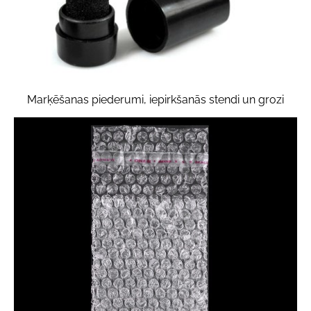
Marķēšanas piederumi, iepirkšanās stendi un grozi