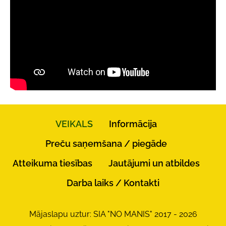
VEIKALS
Informācija
Preču saņemšana / piegāde
Atteikuma tiesības
Jautājumi un atbildes
Darba laiks / Kontakti
Mājaslapu uztur: SIA "NO MANIS" 2017 - 2026