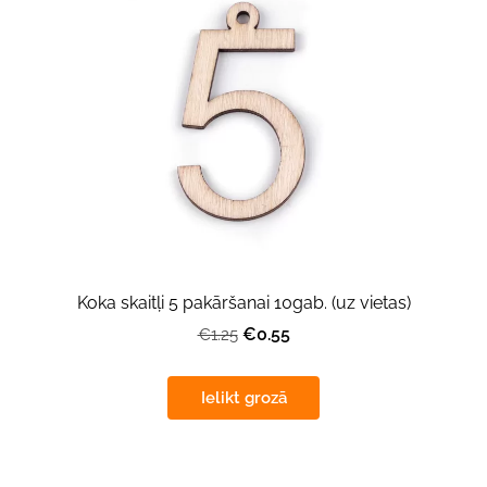
Koka skaitļi 5 pakāršanai 10gab. (uz vietas)
€0.55
€1.25
Ielikt grozā