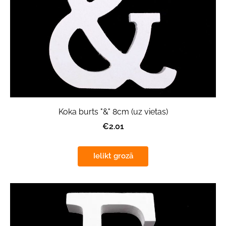
Koka burts "&" 8cm (uz vietas)
€2.01
Ielikt grozā