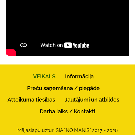
VEIKALS
Informācija
Preču saņemšana / piegāde
Atteikuma tiesības
Jautājumi un atbildes
Darba laiks / Kontakti
Mājaslapu uztur: SIA "NO MANIS" 2017 - 2026