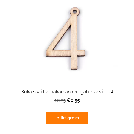
Koka skaitļi 4 pakāršanai 10gab. (uz vietas)
€0.55
€1.25
Ielikt grozā