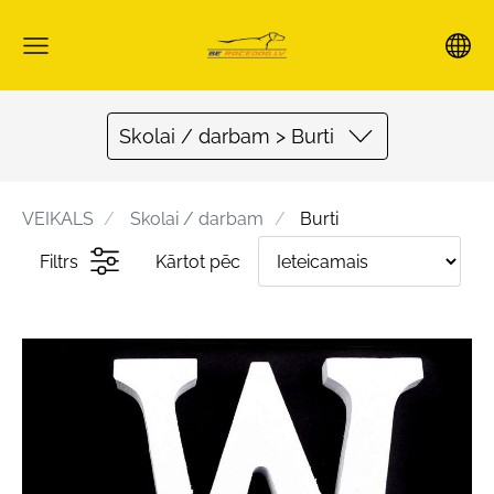
Skolai / darbam > Burti
VEIKALS
Skolai / darbam
Burti
Filtrs
Kārtot pēc