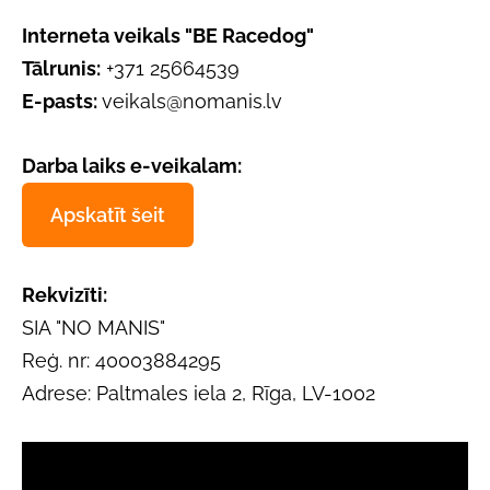
Interneta veikals "BE Racedog"
Tālrunis:
+371 25664539
E-pasts:
veikals@nomanis.lv
Darba laiks e-veikalam:
Apskatīt šeit
Rekvizīti:
SIA "NO MANIS"
Reģ. nr: 40003884295
Adrese: Paltmales iela 2, Rīga, LV-1002