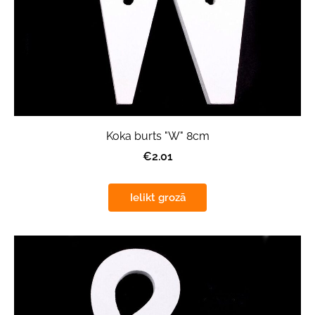
Koka burts "W" 8cm
€2.01
Ielikt grozā