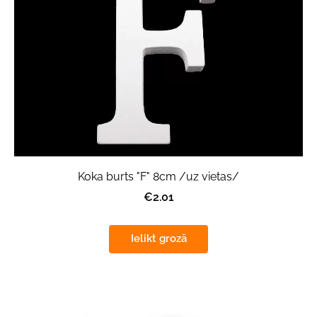
Koka burts "F" 8cm /uz vietas/
€2.01
Ielikt grozā